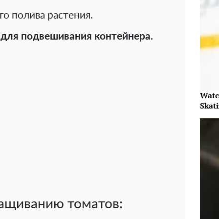
о полива растения.
для подвешивания контейнера.
Watc
Skat
ащиванию томатов: