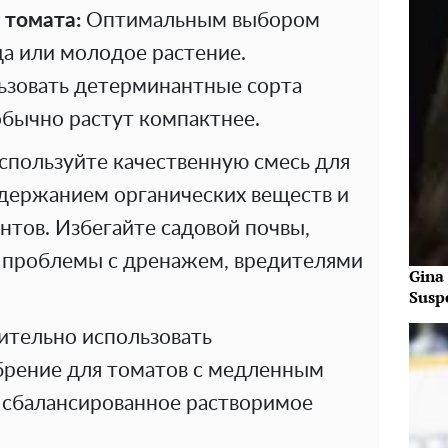
 томата:
Оптимальным выбором
да или молодое растение.
ьзовать детерминантные сорта
 обычно растут компактнее.
пользуйте качественную смесь для
одержанием органических веществ и
тов. Избегайте садовой почвы,
 проблемы с дренажем, вредителями
Gina
Susp
тельно использовать
брение для томатов с медленным
сбалансированное растворимое