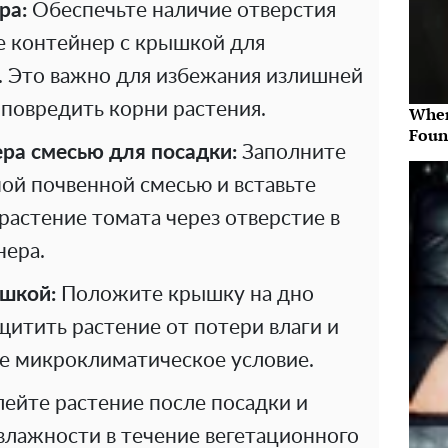
ра:
Обеспечьте наличие отверстия
е контейнер с крышкой для
. Это важно для избежания излишней
 повредить корни растения.
Wher
Foun
ра смесью для посадки:
Заполните
ой почвенной смесью и вставьте
растение томата через отверстие в
нера.
шкой:
Положите крышку на дно
щитить растение от потери влаги и
ое микроклиматическое условие.
ейте растение после посадки и
влажности в течение вегетационного