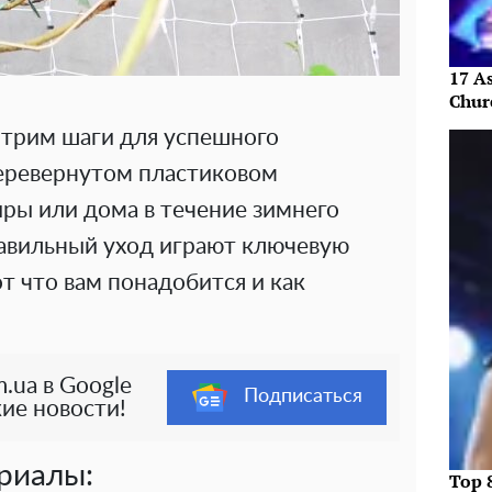
17 As
Chur
трим шаги для успешного
еревернутом пластиковом
ры или дома в течение зимнего
равильный уход играют ключевую
от что вам понадобится и как
.ua в Google
Подписаться
ие новости!
риалы:
Top 