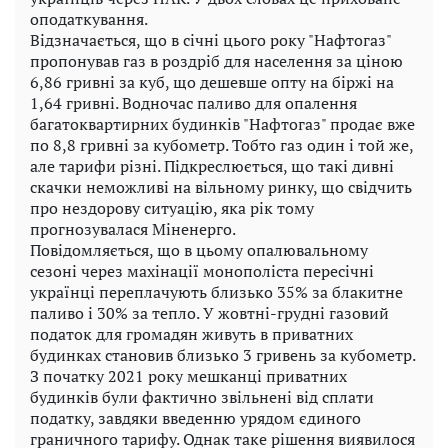
оподаткування.
Відзначається, що в січні цього року "Нафтогаз"
пропонував газ в роздріб для населення за ціною
6,86 гривні за куб, що дешевше опту на біржі на
1,64 гривні. Водночас паливо для опалення
багатоквартирних будинків "Нафтогаз" продає вже
по 8,8 гривні за кубометр. Тобто газ один і той же,
але тарифи різні. Підкреслюється, що такі дивні
скачки неможливі на вільному ринку, що свідчить
про нездорову ситуацію, яка рік тому
прогнозувалася Міненерго.
Повідомляється, що в цьому опалювальному
сезоні через махінації монополіста пересічні
українці переплачують близько 35% за блакитне
паливо і 30% за тепло. У жовтні-грудні газовий
податок для громадян живуть в приватних
будинках становив близько 3 гривень за кубометр.
З початку 2021 року мешканці приватних
будинків були фактично звільнені від сплати
податку, завдяки введенню урядом єдиного
граничного тарифу. Однак таке рішення виявилося