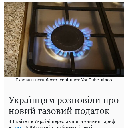
Газова плита. Фото: скріншот YouTube-відео
Українцям розповіли про
новий газовий податок
З 1 квітня в Україні перестав діяти єдиний тариф
на
у 6,99 гривні за кубометр і деякі
газ