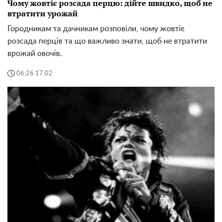
Чому жовтіє розсада перцю: дійте швидко, щоб не
втратити урожай
Городникам та дачникам розповіли, чому жовтіє
розсада перців та що важливо знати, щоб не втратити
врожай овочів.
06:26 17.02