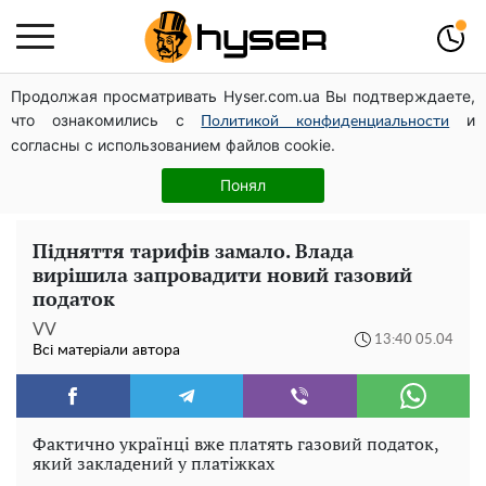
Продолжая просматривать Hyser.com.ua Вы подтверждаете,
Українська авіатранспортна асоціація звернулася до
что ознакомились с
и
Мінфіну із закликом уніфікувати оподаткування
Политикой конфиденциальности
согласны с использованием файлов cookie.
авіалізингу
Жаль, що таке зараз не роблять для села: як виглядав
Понял
рідкісний ЗАЗ "Таврія" італійської збірки
Підняття тарифів замало. Влада
вирішила запровадити новий газовий
податок
VV
13:40 05.04
Всі матеріали автора
Фактично українці вже платять газовий податок,
який закладений у платіжках