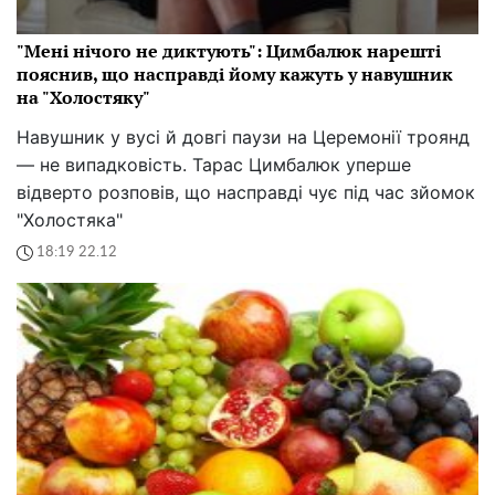
"Мені нічого не диктують": Цимбалюк нарешті
пояснив, що насправді йому кажуть у навушник
на "Холостяку"
Навушник у вусі й довгі паузи на Церемонії троянд
— не випадковість. Тарас Цимбалюк уперше
відверто розповів, що насправді чує під час зйомок
"Холостяка"
18:19 22.12