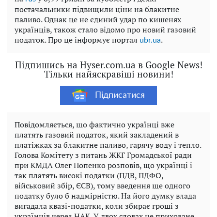
постачальники підвищили ціни на блакитне
паливо. Однак це не єдиний удар по кишенях
українців, також стало відомо про новий газовий
податок. Про це інформує портал
.
ubr.ua
Підпишись на Hyser.com.ua в Google News!
Тільки найяскравіші новини!
Підписатися
Повідомляється, що фактично українці вже
платять газовий податок, який закладений в
платіжках за блакитне паливо, гарячу воду і тепло.
Голова Комітету з питань ЖКГ Громадської ради
при КМДА Олег Попенко розповів, що українці і
так платять високі податки (ПДВ, ПДФО,
військовий збір, ЄСВ), тому введення ще одного
податку було б надмірністю. На його думку влада
вигадала квазі-податки, коли збирає гроші з
українців через НАК. У двох словах це приховане