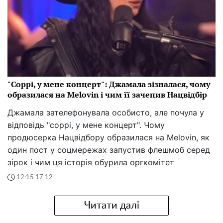
"Соррі, у мене концерт": Джамала зізналася, чому
образилася на Melovin і чим її зачепив Нацвідбір
Джамала зателефонувала особисто, але почула у
відповідь "соррі, у мене концерт". Чому
продюсерка Нацвідбору образилася на Melovin, як
один пост у соцмережах запустив флешмоб серед
зірок і чим ця історія обурила оргкомітет
12:15 17.12
Читати далі