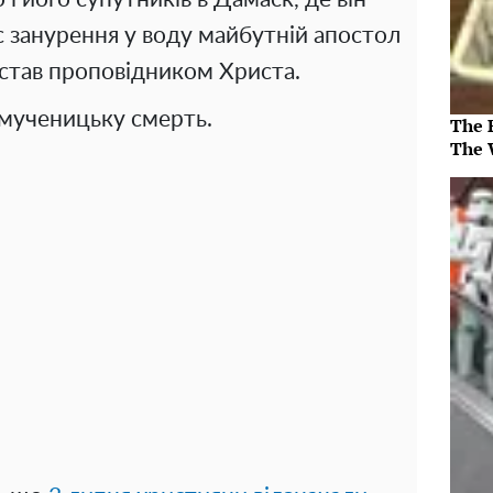
с занурення у воду майбутній апостол
н став проповідником Христа.
 мученицьку смерть.
The 
The 