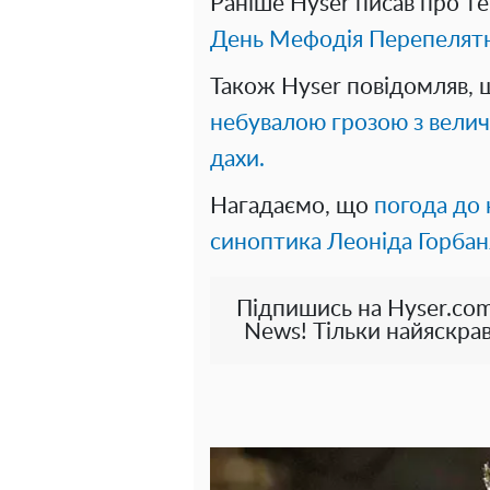
Раніше Hyser писав про т
День Мефодія Перепелят
Також Hyser повідомляв,
небувалою грозою з велич
дахи.
Нагадаємо, що
погода до 
синоптика Леоніда Горба
Підпишись на Hyser.com
News! Тільки найяскрав