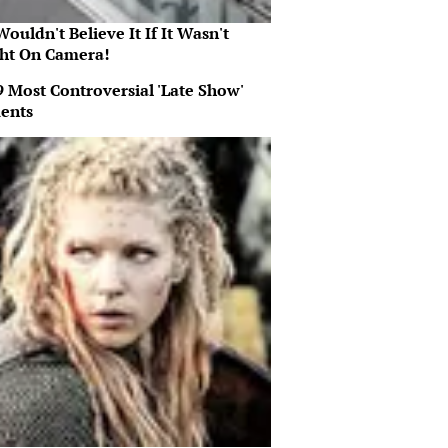
ouldn't Believe It If It Wasn't
ht On Camera!
9 Most Controversial 'Late Show'
ents