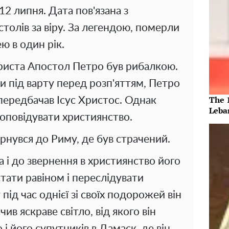
2 липня. Дата пов'язана з
олів за віру. За легендою, померли
ю в один рік.
Христа Апостол Петро був рибалкою.
и під варту перед розп'яттям, Петро
The 
 передбачав Ісус Христос. Однак
Leba
проповідувати християнство.
рнувся до Риму, де був страчений.
 і до звернення в християнство його
стати равіном і переслідувати
під час однієї зі своїх подорожей він
чив яскраве світло, від якого він
 і його супутників в Дамаск, де він