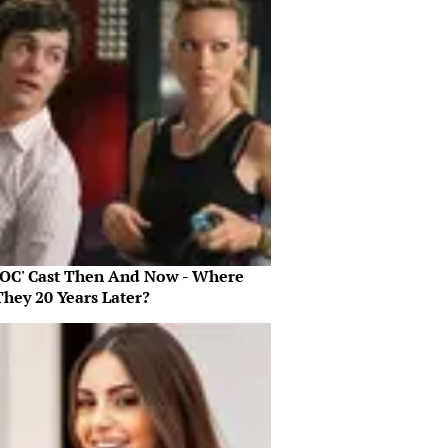
 OC' Cast Then And Now - Where
They 20 Years Later?