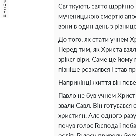
Святкують свято щорічно 1
мученицькою смертю апост
вони в один день з різнице
До того, як стати учнем 
Перед тим, як Христа взял
зрікся віри. Саме це йому
пізніше розкаявся і став 
Наприкінці життя він пове
Павло не був учнем Христа
звали Савл. Він готувався 
християн. Але одного разу 
почув голос Господа і поба
осліп. Голоси привели його