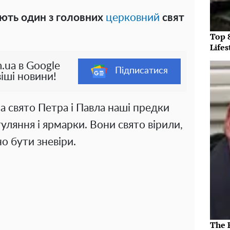
ають один з головних
церковний
свят
Top 
Lifes
.ua в Google
Підписатися
іші новини!
 свято Петра і Павла наші предки
ляння і ярмарки. Вони свято вірили,
о бути зневіри.
The R