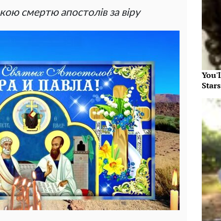
кою смертю апостолів за віру
You'
Star