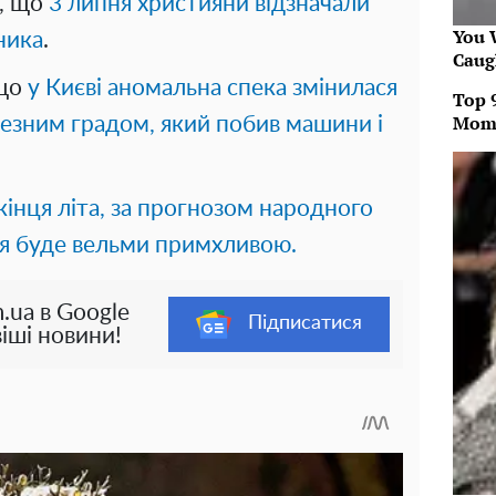
е, що
3 липня християни відзначали
You W
ника
.
Caug
 що
у Києві аномальна спека змінилася
Top 
Mom
езним градом, який побив машини і
кінця літа, за прогнозом народного
ня буде вельми примхливою.
.ua в Google
Підписатися
іші новини!