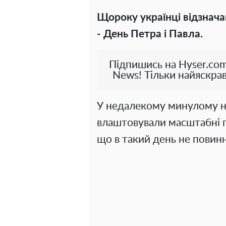
Щороку українці відзнач
- День Петра і Павла.
Підпишись на Hyser.com
News! Тільки найяскрав
У недалекому минулому на
влаштовували масштабні гу
що в такий день не повинн