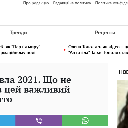
Про редакцію
Редакційна політика
Політика конфіде
Тренди
Рецепти
: як "Партія миру"
Олена Тополя злив відео – ц
ормаційному полі
"Антитіла" Тарас Тополя ста
НО
вла 2021. Що не
в цей важливий
ято