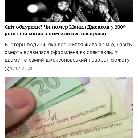
Світ обдурили? Чи помер Майкл Джексон у 2009
році і що могло з ним статися насправді
В історії людини, яка все життя жила як міф, навіть
смерть виявилася оформлена як спектакль. У
цьому і є самий джексоновський поворот сюжету
12:04 23.01