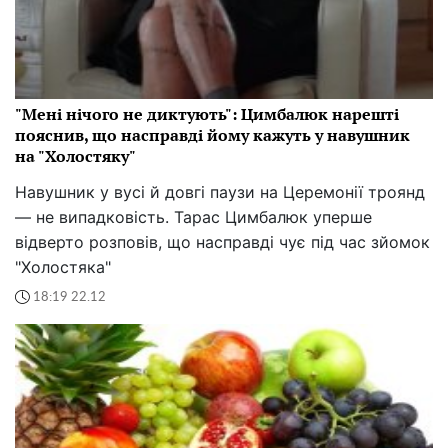
"Мені нічого не диктують": Цимбалюк нарешті
пояснив, що насправді йому кажуть у навушник
на "Холостяку"
Навушник у вусі й довгі паузи на Церемонії троянд
— не випадковість. Тарас Цимбалюк уперше
відверто розповів, що насправді чує під час зйомок
"Холостяка"
18:19 22.12