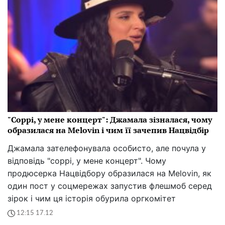
"Соррі, у мене концерт": Джамала зізналася, чому
образилася на Melovin і чим її зачепив Нацвідбір
Джамала зателефонувала особисто, але почула у
відповідь "соррі, у мене концерт". Чому
продюсерка Нацвідбору образилася на Melovin, як
один пост у соцмережах запустив флешмоб серед
зірок і чим ця історія обурила оргкомітет
12:15 17.12