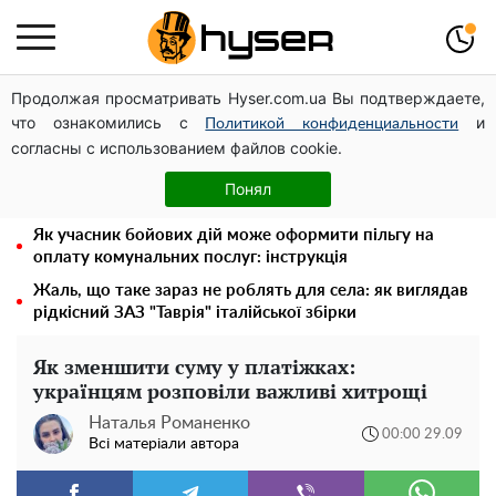
Продолжая просматривать Hyser.com.ua Вы подтверждаете,
Українська авіатранспортна асоціація звернулася до
что ознакомились с
и
Мінфіну із закликом уніфікувати оподаткування
Политикой конфиденциальности
согласны с использованием файлов cookie.
авіалізингу
Місяць без світла, лютий холод та комунальні платежі
Понял
на тисячі гривень: народ "ламають" у відключення
Як учасник бойових дій може оформити пільгу на
оплату комунальних послуг: інструкція
Жаль, що таке зараз не роблять для села: як виглядав
рідкісний ЗАЗ "Таврія" італійської збірки
Як зменшити суму у платіжках:
українцям розповіли важливі хитрощі
Наталья Романенко
00:00 29.09
Всі матеріали автора