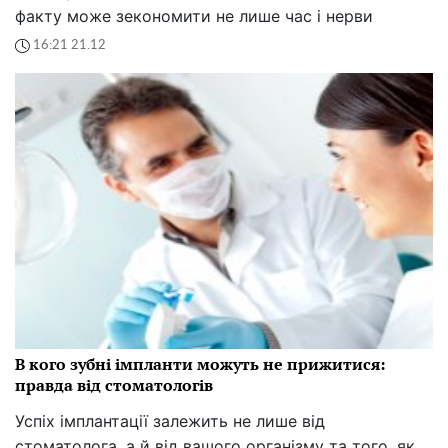
факту може зекономити не лише час і нерви
16:21 21.12
В кого зубні імпланти можуть не прижитися:
правда від стоматологів
Успіх імплантації залежить не лише від
стоматолога, а й від вашого організму та того, як