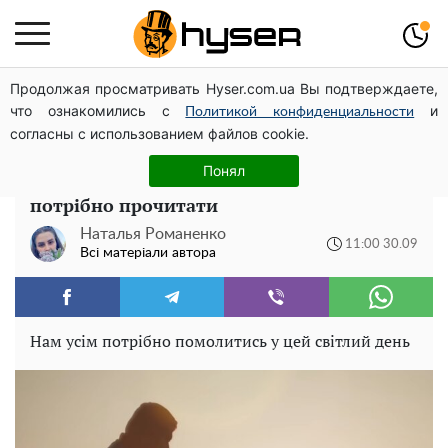
Продолжая просматривать Hyser.com.ua Вы подтверждаете,
Гола Олена Тополя у цікавих позах змусила відвисати
что ознакомились с
и
щелепи: злив відео – було лише початком
Политикой конфиденциальности
согласны с использованием файлов cookie.
Покров Пресвятої Богородиці: сильні
Понял
молитви на цей день, які обов'язково
потрібно прочитати
Наталья Романенко
11:00 30.09
Всі матеріали автора
Нам усім потрібно помолитись у цей світлий день