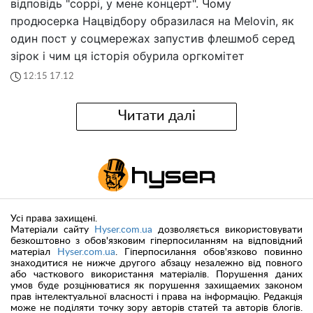
відповідь "соррі, у мене концерт". Чому
продюсерка Нацвідбору образилася на Melovin, як
один пост у соцмережах запустив флешмоб серед
зірок і чим ця історія обурила оргкомітет
12:15 17.12
Читати далі
Усі права захищені.
Матеріали сайту
Hyser.com.ua
дозволяється використовувати
безкоштовно з обов'язковим гіперпосиланням на відповідний
матеріал
Hyser.com.ua
. Гіперпосилання обов'язково повинно
знаходитися не нижче другого абзацу незалежно від повного
або часткового використання матеріалів. Порушення даних
умов буде розцінюватися як порушення захищаемих законом
прав інтелектуальної власності і права на інформацію. Редакція
може не поділяти точку зору авторів статей та авторів блогів.