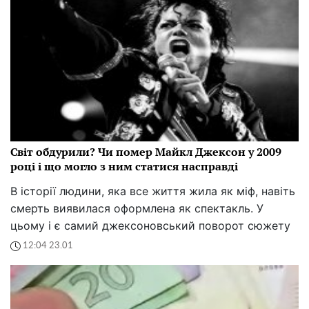
Світ обдурили? Чи помер Майкл Джексон у 2009
році і що могло з ним статися насправді
В історії людини, яка все життя жила як міф, навіть
смерть виявилася оформлена як спектакль. У
цьому і є самий джексоновський поворот сюжету
12:04 23.01