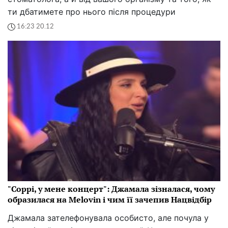
ти дбатимете про нього після процедури
16:23 20.12
"Соррі, у мене концерт": Джамала зізналася, чому
образилася на Melovin і чим її зачепив Нацвідбір
Джамала зателефонувала особисто, але почула у