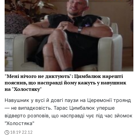
"Мені нічого не диктують": Цимбалюк нарешті
пояснив, що насправді йому кажуть у навушник
на "Холостяку"
Навушник у вусі й довгі паузи на Церемонії троянд
— не випадковість. Тарас Цимбалюк уперше
відверто розповів, що насправді чує під час зйомок
"Холостяка"
18:19 22.12