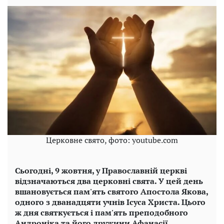
Церковне свято, фото: youtube.com
Сьогодні, 9 жовтня, у Православній церкві
відзначаються два церковні свята. У цей день
вшановується пам'ять святого Апостола Якова,
одного з дванадцяти учнів Ісуса Христа. Цього
ж дня святкується і пам'ять преподобного
Андроніка та його дружини Афанасії.