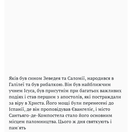
Яків був сином Зеведея та Саломії, народився в
Галілеї та був рибалкою. Він був найближчим
учнем Ісуса, був присутнім при багатьох важливих
подіях і став першим з апостолів, які постраждали
за віру в Христа. Його мощі були перенесені до
Іспанії, де він проповідував Євангеліє, і місто
Сантьяго-де-Компостела стало його основним
місцем паломництва. Цього ж дня святкують і
пам'ять