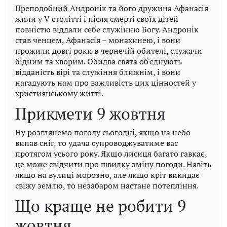
Преподобний Андронік та його дружина Афанасія
жили у V столітті і після смерті своїх дітей
повністю віддали себе служінню Богу. Андронік
став ченцем, Афанасія – монахинею, і вони
прожили довгі роки в чернечій обителі, служачи
бідним та хворим. Обидва свята об'єднують
відданість вірі та служіння ближнім, і вони
нагадують нам про важливість цих цінностей у
християнському житті.
Прикмети 9 жовтня
Ну розглянемо погоду сьогодні, якщо на небо
випав сніг, то удача супроводжуватиме вас
протягом усього року. Якщо лисиця багато гавкає,
це може свідчити про швидку зміну погоди. Навіть
якщо на вулиці морозно, але якщо кріт викидає
свіжу землю, то незабаром настане потепління.
Що краще не робити 9
жовтня