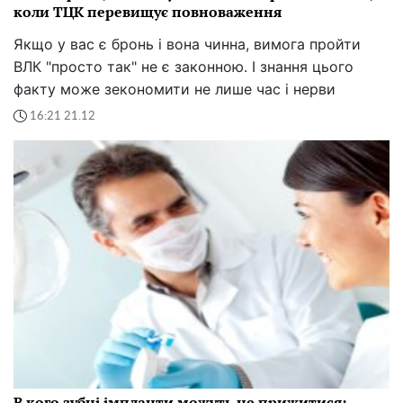
коли ТЦК перевищує повноваження
Якщо у вас є бронь і вона чинна, вимога пройти
ВЛК "просто так" не є законною. І знання цього
факту може зекономити не лише час і нерви
16:21 21.12
В кого зубні імпланти можуть не прижитися: