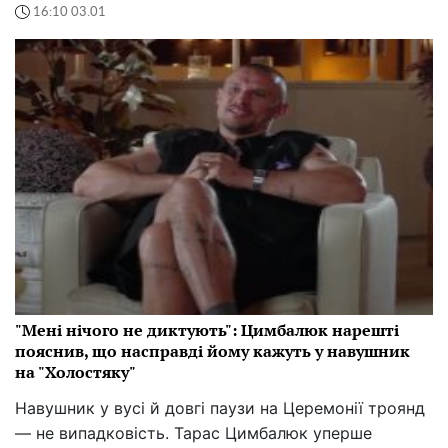
16:10 03.01
"Мені нічого не диктують": Цимбалюк нарешті
пояснив, що насправді йому кажуть у навушник
на "Холостяку"
Навушник у вусі й довгі паузи на Церемонії троянд
— не випадковість. Тарас Цимбалюк уперше