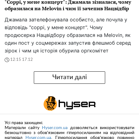
"Соррі, у мене концерт": Джамала зізналася, чому
образилася на Melovin і чим її зачепив Нацвідбір
Джамала зателефонувала особисто, але почула у
відповідь "соррі, у мене концерт". Чому
продюсерка Нацвідбору образилася на Melovin, як
один пост у соцмережах запустив флешмоб серед
зірок і чим ця історія обурила оргкомітет
12:15 17.12
Читати далі
Усі права захищені.
Матеріали сайту
Hyser.com.ua
дозволяється використовувати
безкоштовно з обов'язковим гіперпосиланням на відповідний
матеріал
Hyser.com.ua
. Гіперпосилання обов'язково повинно