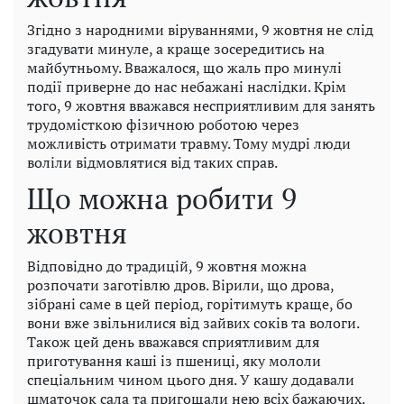
Згідно з народними віруваннями, 9 жовтня не слід
згадувати минуле, а краще зосередитись на
майбутньому. Вважалося, що жаль про минулі
події приверне до нас небажані наслідки. Крім
того, 9 жовтня вважався несприятливим для занять
трудомісткою фізичною роботою через
можливість отримати травму. Тому мудрі люди
воліли відмовлятися від таких справ.
Що можна робити 9
жовтня
Відповідно до традицій, 9 жовтня можна
розпочати заготівлю дров. Вірили, що дрова,
зібрані саме в цей період, горітимуть краще, бо
вони вже звільнилися від зайвих соків та вологи.
Також цей день вважався сприятливим для
приготування каші із пшениці, яку мололи
спеціальним чином цього дня. У кашу додавали
шматочок сала та пригощали нею всіх бажаючих.