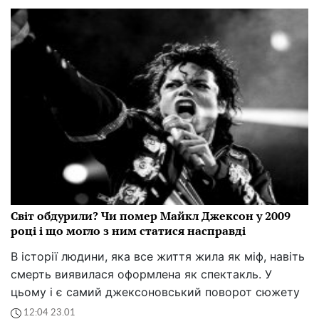
Світ обдурили? Чи помер Майкл Джексон у 2009
році і що могло з ним статися насправді
В історії людини, яка все життя жила як міф, навіть
смерть виявилася оформлена як спектакль. У
цьому і є самий джексоновський поворот сюжету
12:04 23.01