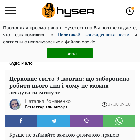
Продолжая просматривать Hyser.com.ua Вы подтверждаете,
Дрони із націнкою: Олександр Конотопський вивів
что ознакомились с
и
мільйони оборонного бюджету через фіктивну фірму в
Политикой конфиденциальности
согласны с использованием файлов cookie.
Естонії
Весь секрет в одній таблетці аспірину: рецепт хрумкої
Понял
та соковитої капусти на зиму. Навіть п'яти банок вам
буде мало
Церковне свято 9 жовтня: що заборонено
робити цього дня і чому не можна
згадувати минуле
Наталья Романенко
07:00 09.10
Всі матеріали автора
Краще не займайте важкою фізичною працею