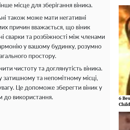
нше місце для зберігання віника.
льні також може мати негативні
их ​​причин вважається, що віник
і сварки та розбіжності між членами
гармонію у вашому будинку, розумно
загального простору.
ити чистоту та доглянутість віника.
 у затишному та непомітному місці,
увагу. Це допоможе зберегти віник у
м до використання.
6 Be
Chil