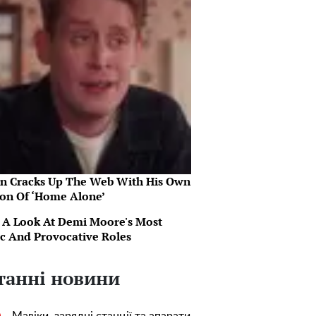
in Cracks Up The Web With His Own
ion Of ‘Home Alone’
 A Look At Demi Moore's Most
ic And Provocative Roles
танні новини