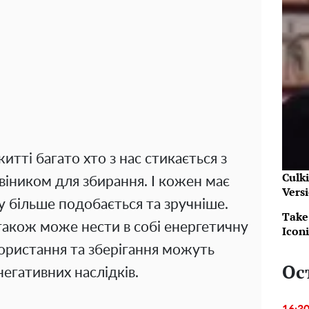
тті багато хто з нас стикається з
Culk
віником для збирання. І кожен має
Vers
у більше подобається та зручніше.
Take
 також може нести в собі енергетичну
Icon
користання та зберігання можуть
Ос
егативних наслідків.