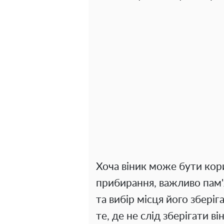
Хоча віник може бути ко
прибирання, важливо пам'
та вибір місця його зберіг
те, де не слід зберігати в