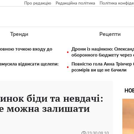
Про редакцію
Редакційна політика
Політика конфіде
Тренди
Рецепти
ловною точкою входу до
Дрони із націнкою: Олексан
оборонного бюджету через ф
 змусила відвисати щелепи:
Повністю гола Анна Трінчер
розмірів ви ще не бачили
НО
инок біди та невдачі:
не можна залишати
23:30 09.10