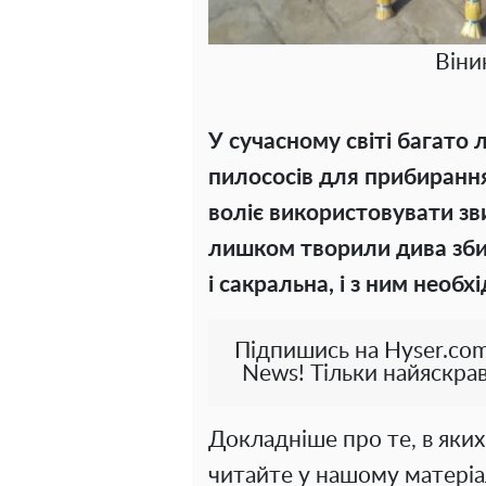
Віни
У сучасному світі багато
пилососів для прибирання у
воліє використовувати зви
лишком творили дива збир
і сакральна, і з ним нео
Підпишись на Hyser.com
News! Тільки найяскрав
Докладніше про те, в яких
читайте у нашому матеріа