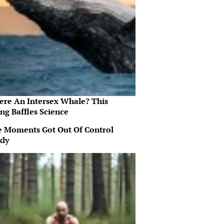
here An Intersex Whale? This
ng Baffles Science
 Moments Got Out Of Control
kly