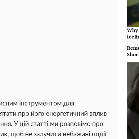
Why t
feeli
Reme
Shoc
рисним інструментом для
ятати про його енергетичний вплив
ання. У цій статті ми розповімо про
іник, щоб не залучити небажані події