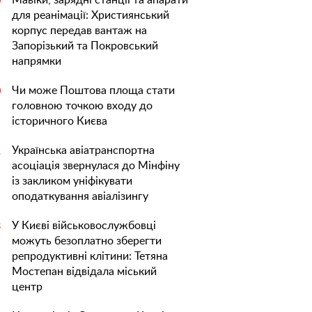
Мавіки, зарядні станції та апарати
0
для реанімації: Християнський
корпус передав вантаж на
Запорізький та Покровський
напрямки
Чи може Поштова площа стати
0
головною точкою входу до
історичного Києва
Українська авіатранспортна
1
асоціація звернулася до Мінфіну
із закликом уніфікувати
оподаткування авіалізингу
У Києві військовослужбовці
3
можуть безоплатно зберегти
репродуктивні клітини: Тетяна
Мостепан відвідала міський
центр