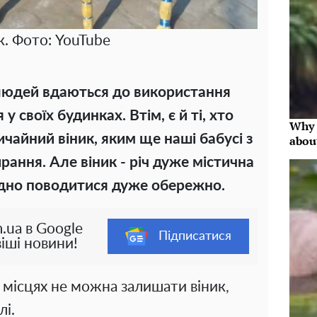
к. Фото: YouTube
 людей вдаються до використання
 своїх будинках. Втім, є й ті, хто
Why 
чайний віник, яким ще наші бабусі з
abou
ання. Але віник - річ дуже містична
бхідно поводитися дуже обережно.
.ua в Google
Підписатися
іші новини!
 місцях не можна залишати віник,
лі.