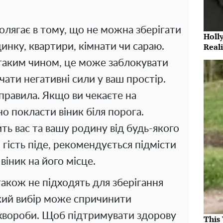
олягає в тому, що не можна зберігати
Holl
Reali
динку, квартири, кімнати чи сараю.
таким чином, це може заблокувати
чати негативні сили у ваш простір.
 правила. Якщо ви чекаєте на
о покласти віник біля порога.
ть вас та вашу родину від будь-якого
гість піде, рекомендується підмісти
іник на його місце.
також не підходять для зберігання
акий вибір може спричинити
 хвороби. Щоб підтримувати здорову
This