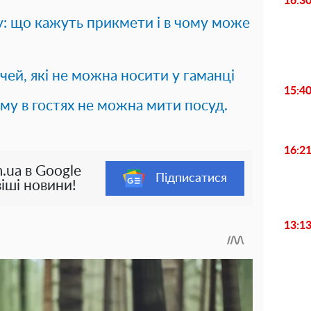
16:3
у: що кажуть прикмети і в чому може
чей, які не можна носити у гаманці
15:4
ому в гостях не можна мити посуд.
16:2
.ua в Google
Підписатися
іші новини!
13:1