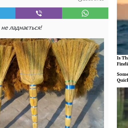
 не ладнається!
Is T
Findi
Some
Quic