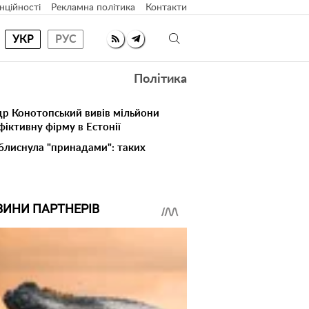
нційності
Рекламна політика
Контакти
УКР
РУС
Політика
др Конотопський вивів мільйони
іктивну фірму в Естонії
 блиснула "принадами": таких
ВИНИ ПАРТНЕРІВ