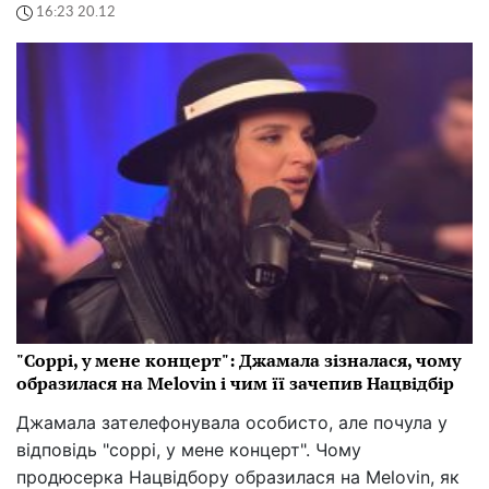
16:23 20.12
"Соррі, у мене концерт": Джамала зізналася, чому
образилася на Melovin і чим її зачепив Нацвідбір
Джамала зателефонувала особисто, але почула у
відповідь "соррі, у мене концерт". Чому
продюсерка Нацвідбору образилася на Melovin, як