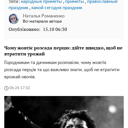
Теги:
,
,
народные приметы
приметы
православный
,
праздник
какой сегодня праздник
Наталья Романенко
Всі матеріали автора
Опубліковано:
15.10 06:30
Чому жовтіє розсада перцю: дійте швидко, щоб не
втратити урожай
Городникам та дачникам розповіли, чому жовтіє
розсада перців та що важливо знати, щоб не втратити
врожай овочів.
06:26 17.02