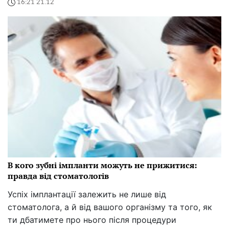
16:21 21.12
В кого зубні імпланти можуть не прижитися:
правда від стоматологів
Успіх імплантації залежить не лише від
стоматолога, а й від вашого організму та того, як
ти дбатимете про нього після процедури