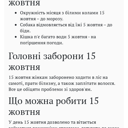
жовтня
Окружність місяця з білими колами 15
жовтня – до морозу.
Собака відмовляється від їжі 5 жовтня – до
біди.
Кішка п'є багато води 5 жовтня - на
погіршення погоди.
Головні заборони 15
жовтня
15 жовтня жінкам заборонено ходити в ліс на
самоті, прати білизну, а також заплітати волосся.
Все це обіцяти проблеми зі здоров'ям.
Що можна робити 15
жовтня
У день 15 жовтня дозволено та вітається
займатися домашніми справами, готувати до зими