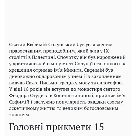
Святий Євфимій Солунський був уславленим
православним преподобним, який жив у IX
столітті в Палестині. Спочатку він був народжений
у християнській сім'ї у місті Солун (Тесалоніка) і за
хрещення отримав ім'я Микита. Євфимій був
дивовижно обдарованим учнем і із захопленням
вивчав Святе Письмо, грецьку мову та філософію.
У віці 18 років він вступив до монастиря святого
Феодора Студита в Константинополі, прийняв ім'я
Євфимій і заслужив популярність завдяки своєму
аскетичному життю та великим богословським
знанням.
Головні прикмети 15