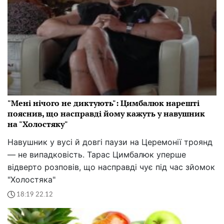
"Мені нічого не диктують": Цимбалюк нарешті
пояснив, що насправді йому кажуть у навушник
на "Холостяку"
Навушник у вусі й довгі паузи на Церемонії троянд
— не випадковість. Тарас Цимбалюк уперше
відверто розповів, що насправді чує під час зйомок
"Холостяка"
18:19 22.12