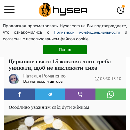
Продолжая просматривать Hyser.com.ua Вы подтверждаете,
Гола Олена Тополя у цікавих позах змусила відвисати
что ознакомились с
и
щелепи: злив відео – було лише початком
Политикой конфиденциальности
согласны с использованием файлов cookie.
Повністю гола Анна Трінчер блиснула "принадами":
таких розмірів ви ще не бачили
Понял
Церковне свято 15 жовтня: чого треба
уникати, щоб не викликати лиха
Наталья Романенко
06:30 15.10
Всі матеріали автора
Особливо уважним слід бути жінкам