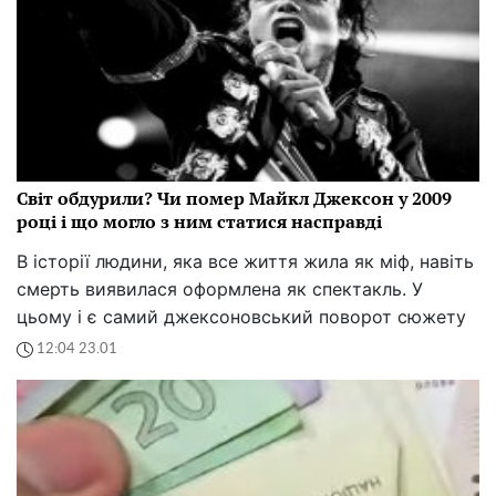
Світ обдурили? Чи помер Майкл Джексон у 2009
році і що могло з ним статися насправді
В історії людини, яка все життя жила як міф, навіть
смерть виявилася оформлена як спектакль. У
цьому і є самий джексоновський поворот сюжету
12:04 23.01