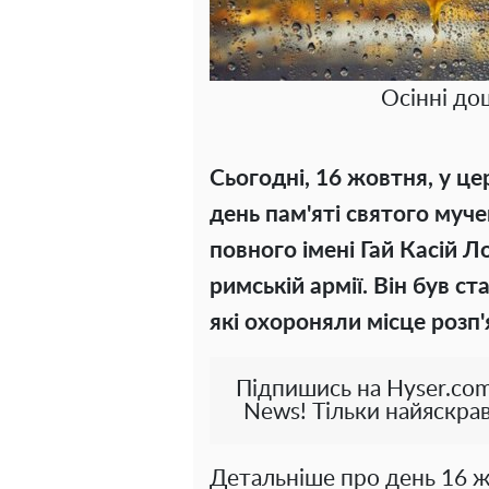
Осінні до
Сьогодні, 16 жовтня, у ц
день пам'яті святого муче
повного імені Гай Касій Л
римській армії. Він був ст
які охороняли місце розп'
Підпишись на Hyser.com
News! Тільки найяскрав
Детальніше про день 16 жо