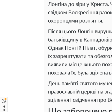
Лонгіна до віри у Христа. 
свідком Воскресіння разом
охоронцями розп'яття.
Після цього Лонгін вируш
батьківщину в Каппадокію
Однак Понтій Пілат, обурю
їх заарештувати та обезго
виявили місце їхнього похо
поховала їх, була зцілена в
День пам'яті святого муче
православній церкві на зга
зцілення і свідчення про В
Що заборонено р