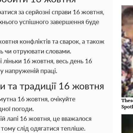
атися за серйозні справи 16 жовтня,
їхнього успішного завершення буде
овтня конфліктів та сварок, а також
ть чи отруювати словами.
і ліньки 16 жовтня, весь день 16
у напруженій праці.
 та традиції 16 жовтня
амутна 16 жовтня, очікуйте
Thes
Spotl
дної погоди.
ній лапі 16 жовтня, це вважалося
 тому слід одягатися тепліше.