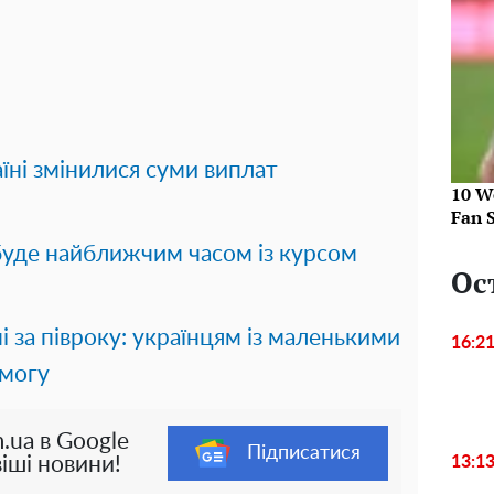
їні змінилися суми виплат
10 W
Fan 
буде найближчим часом із курсом
Ос
 за півроку: українцям із маленькими
16:2
омогу
.ua в Google
Підписатися
13:1
іші новини!