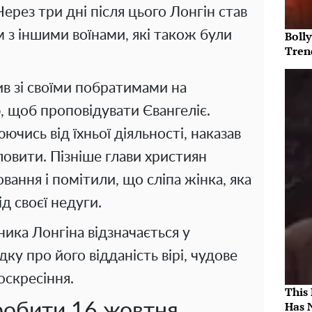
Через три дні після цього Лонгін став
 з іншими воїнами, які також були
Bolly
Tren
ив зі своїми побратимами на
, щоб проповідувати Євангеліє.
ючись від їхньої діяльності, наказав
ловити. Пізніше глави християн
вання і помітили, що сліпа жінка, яка
ід своєї недуги.
ника Лонгіна відзначається у
дку про його відданість вірі, чудове
оскресіння.
This
Has 
обити 16 жовтня