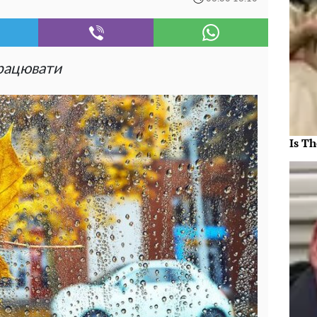
працювати
Is Th