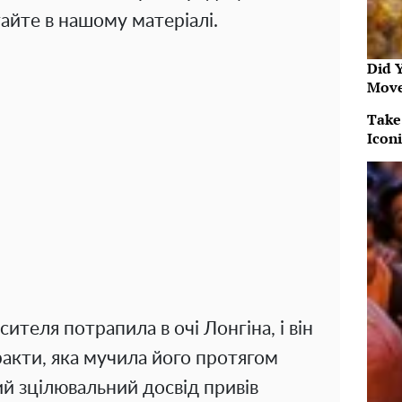
айте в нашому матеріалі.
Did 
Move
Take
Icon
сителя потрапила в очі Лонгіна, і він
ракти, яка мучила його протягом
ий зцілювальний досвід привів