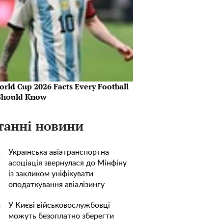
orld Cup 2026 Facts Every Football
Should Know
танні новини
Українська авіатранспортна
1
асоціація звернулася до Мінфіну
із закликом уніфікувати
оподаткування авіалізингу
У Києві військовослужбовці
3
можуть безоплатно зберегти