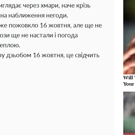
глядає через хмари, наче крізь
 на наближення негоди.
вже пожовкло 16 жовтня, але ще не
ози ще не настали і погода
теплою.
тру дзьобом 16 жовтня, це свідчить
Will
Your