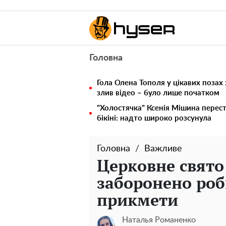
Головна
Гола Олена Тополя у цікавих позах
злив відео – було лише початком
"Холостячка" Ксенія Мішина перес
бікіні: надто широко розсунула
Головна
Важливе
Церковне свято
заборонено роб
прикмети
Наталья Романенко