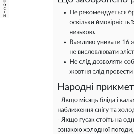
Не рекомендується бр
оскільки ймовірність 
низькою.
Важливо уникати 16 ж
не висловлювати зліс
Не слід дозволяти соб
жовтня слід провести 
Народні прикмети
- Якщо місяць бліда і кал
наближення снігу та холо
- Якщо гусак стоїть на од
ознакою холодної погоди,