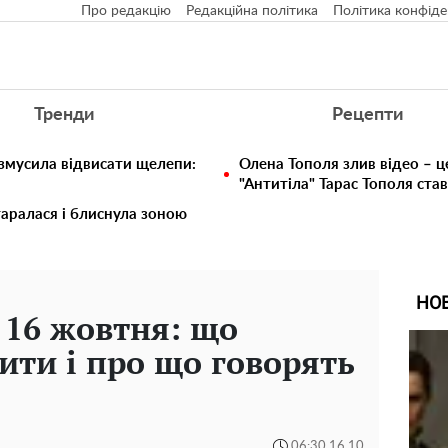
Про редакцію
Редакційна політика
Політика конфіде
Тренди
Рецепти
 змусила відвисати щелепи:
Олена Тополя злив відео – ц
"Антитіла" Тарас Тополя ста
таралася і блиснула зоною
НО
 16 жовтня: що
ити і про що говорять
06:30 16.10