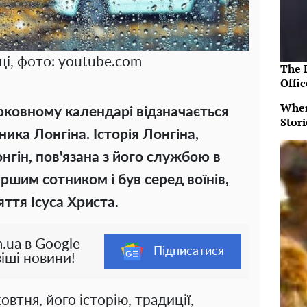
щі, фото: youtube.com
The R
Offic
When
ерковному календарі відзначається
Stor
ника Лонгіна. Історія Лонгіна,
онгін, пов'язана з його службою в
аршим сотником і був серед воїнів,
яття Ісуса Христа.
.ua в Google
Підписатися
іші новини!
втня, його історію, традиції,