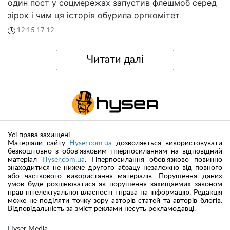
один пост у соцмережах запустив флешмоб серед
зірок і чим ця історія обурила оргкомітет
12:15 17.12
Читати далі
Усі права захищені.
Матеріали сайту
Hyser.com.ua
дозволяється використовувати
безкоштовно з обов'язковим гіперпосиланням на відповідний
матеріал
Hyser.com.ua
. Гіперпосилання обов'язково повинно
знаходитися не нижче другого абзацу незалежно від повного
або часткового використання матеріалів. Порушення даних
умов буде розцінюватися як порушення захищаемих законом
прав інтелектуальної власності і права на інформацію. Редакція
може не поділяти точку зору авторів статей та авторів блогів.
Відповідальність за зміст реклами несуть рекламодавці.
Hyser Media