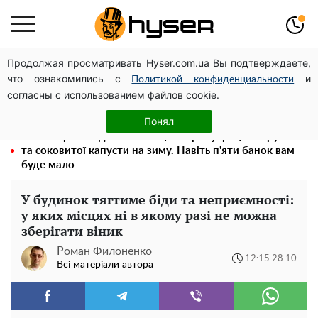
Продолжая просматривать Hyser.com.ua Вы подтверждаете,
Олена Тополя злив відео – це далеко не все: фронтмен
что ознакомились с
и
"Антитіла" Тарас Тополя став наступним
Политикой конфиденциальности
согласны с использованием файлов cookie.
Повністю гола Анна Трінчер блиснула "принадами":
таких розмірів ви ще не бачили
Понял
Весь секрет в одній таблетці аспірину: рецепт хрумкої
та соковитої капусти на зиму. Навіть п'яти банок вам
буде мало
У будинок тягтиме біди та неприємності:
у яких місцях ні в якому разі не можна
зберігати віник
Роман Филоненко
12:15 28.10
Всі матеріали автора