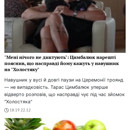
"Мені нічого не диктують": Цимбалюк нарешті
пояснив, що насправді йому кажуть у навушник
на "Холостяку"
Навушник у вусі й довгі паузи на Церемонії троянд
— не випадковість. Тарас Цимбалюк уперше
відверто розповів, що насправді чує під час зйомок
"Холостяка"
18:19 22.12