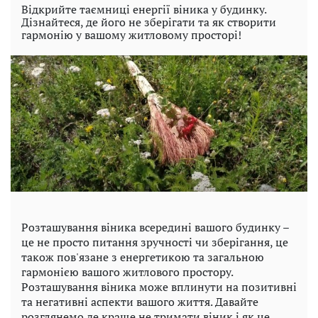
Відкрийте таємниці енергії віника у будинку.
Дізнайтеся, де його не зберігати та як створити
гармонію у вашому житловому просторі!
Розташування віника всередині вашого будинку –
це не просто питання зручності чи зберігання, це
також пов'язане з енергетикою та загальною
гармонією вашого житлового простору.
Розташування віника може вплинути на позитивні
та негативні аспекти вашого життя. Давайте
розглянемо де краще не тримати віник і як це