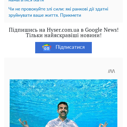
Чи не провокуйте злі сили: які ранкові дії здатні
зруйнувати ваше життя. Прикмети
Підпишись на Hyser.com.ua в Google News!
Тільки найяскравіші новини!
Підписатися