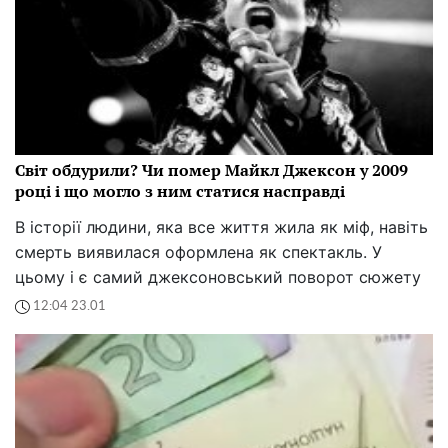
Світ обдурили? Чи помер Майкл Джексон у 2009
році і що могло з ним статися насправді
В історії людини, яка все життя жила як міф, навіть
смерть виявилася оформлена як спектакль. У
цьому і є самий джексоновський поворот сюжету
12:04 23.01