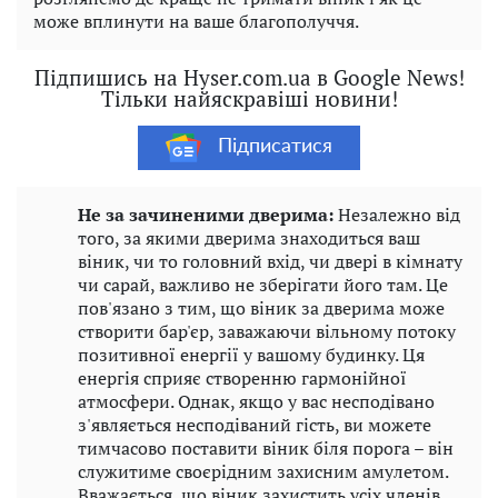
може вплинути на ваше благополуччя.
Підпишись на Hyser.com.ua в Google News!
Тільки найяскравіші новини!
Підписатися
Не за зачиненими дверима:
Незалежно від
того, за якими дверима знаходиться ваш
віник, чи то головний вхід, чи двері в кімнату
чи сарай, важливо не зберігати його там. Це
пов'язано з тим, що віник за дверима може
створити бар'єр, заважаючи вільному потоку
позитивної енергії у вашому будинку. Ця
енергія сприяє створенню гармонійної
атмосфери. Однак, якщо у вас несподівано
з'являється несподіваний гість, ви можете
тимчасово поставити віник біля порога – він
служитиме своєрідним захисним амулетом.
Вважається, що віник захистить усіх членів