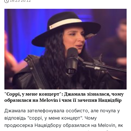
16:23 20.12
"Соррі, у мене концерт": Джамала зізналася, чому
образилася на Melovin і чим її зачепив Нацвідбір
Джамала зателефонувала особисто, але почула у
відповідь "соррі, у мене концерт". Чому
продюсерка Нацвідбору образилася на Melovin, як