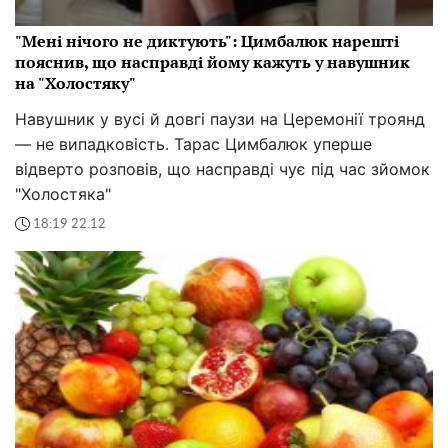
"Мені нічого не диктують": Цимбалюк нарешті
пояснив, що насправді йому кажуть у навушник
на "Холостяку"
Навушник у вусі й довгі паузи на Церемонії троянд
— не випадковість. Тарас Цимбалюк уперше
відверто розповів, що насправді чує під час зйомок
"Холостяка"
18:19 22.12