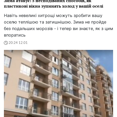
Зима атакує: 5 несподіваних способів, як
пластикові вікна зупинять холод у вашій оселі
Навіть невеликі хитрощі можуть зробити вашу
оселю теплішою та затишнішою. Зима не пройде
без подальших морозів - і тепер ви знаєте, як з цим
впоратись
20:24 12.01