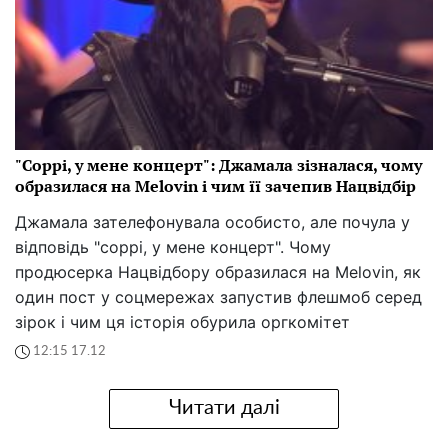
"Соррі, у мене концерт": Джамала зізналася, чому
образилася на Melovin і чим її зачепив Нацвідбір
Джамала зателефонувала особисто, але почула у
відповідь "соррі, у мене концерт". Чому
продюсерка Нацвідбору образилася на Melovin, як
один пост у соцмережах запустив флешмоб серед
зірок і чим ця історія обурила оргкомітет
12:15 17.12
Читати далі