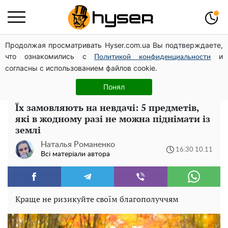
Продолжая просматривать Hyser.com.ua Вы подтверждаете,
Гола Олена Тополя у цікавих позах змусила відвисати
что ознакомились с
и
щелепи: злив відео – було лише початком
Политикой конфиденциальности
согласны с использованием файлов cookie.
Повністю гола Анна Трінчер блиснула "принадами":
таких розмірів ви ще не бачили
Понял
Їх замовляють на невдачі: 5 предметів,
які в жодному разі не можна піднімати із
землі
Наталья Романенко
16:30 10.11
Всі матеріали автора
Краще не ризикуйте своїм благополуччям