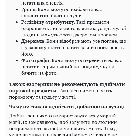
негативна енергія.
Гроші
. Вони можуть позбавити вас
фінансового благополуччя.
Релігійну атрибутику
. Такі предмети
охороняють лише свого власника, а для чужої
людини можуть стати джерелом проблем.
Дзеркала
. Вони відображають усе погане, що
є у вашому житті, і багаторазово посилюють
його.
Фотографії
. Вони можуть перенести на вас
негатив, спрямований на людину, яку ви
бачите на фото.
Також езотерики не рекомендують підіймати
порожні предмети
. Такі речі символізують
порожнечу та нудьгу у житті.
Чому не можна підіймати дрібницю на вулиці
Дрібні гроші часто використовуються у чорній
магії. Їх замовляють, щоб залучити до людини
неприємності, хвороби чи навіть смерть. Тому,
якщо ви знайшли на вулиці монетку, краще не