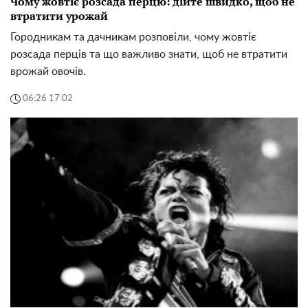
Чому жовтіє розсада перцю: дійте швидко, щоб не
втратити урожай
Городникам та дачникам розповіли, чому жовтіє
розсада перців та що важливо знати, щоб не втратити
врожай овочів.
06:26 17.02