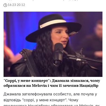
16:23 20.12
"Соррі, у мене концерт": Джамала зізналася, чому
образилася на Melovin і чим її зачепив Нацвідбір
Джамала зателефонувала особисто, але почула у
відповідь "соррі, у мене концерт". Чому
продюсерка Нацвідбору образилася на Melovin, як