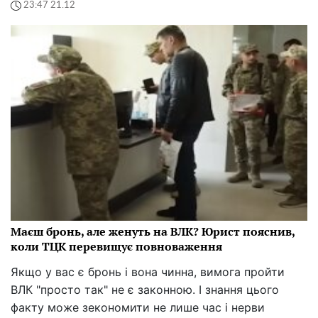
23:47 21.12
Маєш бронь, але женуть на ВЛК? Юрист пояснив,
коли ТЦК перевищує повноваження
Якщо у вас є бронь і вона чинна, вимога пройти
ВЛК "просто так" не є законною. І знання цього
факту може зекономити не лише час і нерви