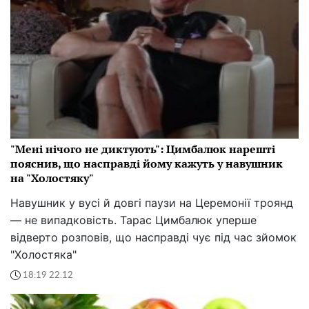
"Мені нічого не диктують": Цимбалюк нарешті
пояснив, що насправді йому кажуть у навушник
на "Холостяку"
Навушник у вусі й довгі паузи на Церемонії троянд
— не випадковість. Тарас Цимбалюк уперше
відверто розповів, що насправді чує під час зйомок
"Холостяка"
18:19 22.12