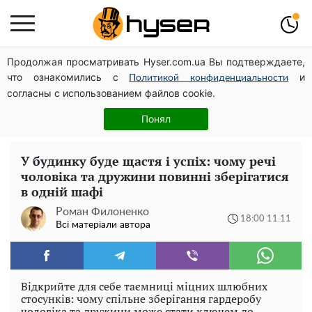
Продолжая просматривать Hyser.com.ua Вы подтверждаете,
Гола Олена Тополя у цікавих позах змусила відвисати
что ознакомились с
и
щелепи: злив відео – було лише початком
Политикой конфиденциальности
согласны с использованием файлов cookie.
Весь секрет в одній таблетці аспірину: рецепт хрумкої
та соковитої капусти на зиму. Навіть п'яти банок вам
Понял
буде мало
У будинку буде щастя і успіх: чому речі
чоловіка та дружини повинні зберігатися
в одній шафі
Роман Филоненко
18:00 11.11
Всі матеріали автора
Відкрийте для себе таємниці міцних шлюбних
стосунків: чому спільне зберігання гардеробу
чоловіка та дружини може стати ключем до