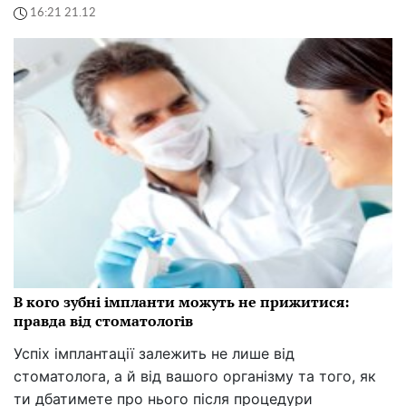
16:21 21.12
В кого зубні імпланти можуть не прижитися:
правда від стоматологів
Успіх імплантації залежить не лише від
стоматолога, а й від вашого організму та того, як
ти дбатимете про нього після процедури