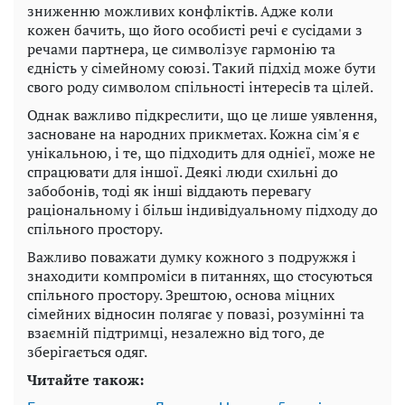
зниженню можливих конфліктів. Адже коли
кожен бачить, що його особисті речі є сусідами з
речами партнера, це символізує гармонію та
єдність у сімейному союзі. Такий підхід може бути
свого роду символом спільності інтересів та цілей.
Однак важливо підкреслити, що це лише уявлення,
засноване на народних прикметах. Кожна сім'я є
унікальною, і те, що підходить для однієї, може не
спрацювати для іншої. Деякі люди схильні до
забобонів, тоді як інші віддають перевагу
раціональному і більш індивідуальному підходу до
спільного простору.
Важливо поважати думку кожного з подружжя і
знаходити компроміси в питаннях, що стосуються
спільного простору. Зрештою, основа міцних
сімейних відносин полягає у повазі, розумінні та
взаємній підтримці, незалежно від того, де
зберігається одяг.
Читайте також: