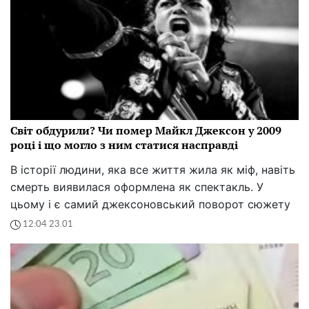
Світ обдурили? Чи помер Майкл Джексон у 2009
році і що могло з ним статися насправді
В історії людини, яка все життя жила як міф, навіть
смерть виявилася оформлена як спектакль. У
цьому і є самий джексоновський поворот сюжету
12:04 23.01