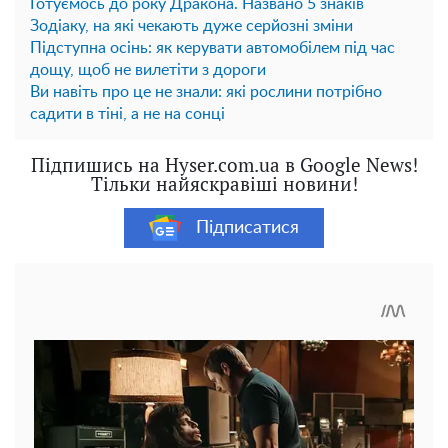
Готуємось до року Дракона. Названо 5 знаків
Зодіаку, на які чекають дуже серйозні зміни
Підступна осінь: як керувати автомобілем під час
дощу, щоб не вилетіти з дороги
Ви навіть про це не знали: які рослини потрібно
садити в тіні, а не на сонці
Підпишись на Hyser.com.ua в Google News!
Тільки найяскравіші новини!
Підписатися