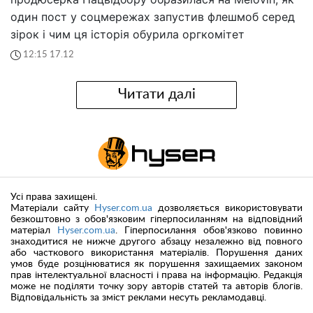
один пост у соцмережах запустив флешмоб серед
зірок і чим ця історія обурила оргкомітет
12:15 17.12
Читати далі
Усі права захищені.
Матеріали сайту
Hyser.com.ua
дозволяється використовувати
безкоштовно з обов'язковим гіперпосиланням на відповідний
матеріал
Hyser.com.ua
. Гіперпосилання обов'язково повинно
знаходитися не нижче другого абзацу незалежно від повного
або часткового використання матеріалів. Порушення даних
умов буде розцінюватися як порушення захищаемих законом
прав інтелектуальної власності і права на інформацію. Редакція
може не поділяти точку зору авторів статей та авторів блогів.
Відповідальність за зміст реклами несуть рекламодавці.