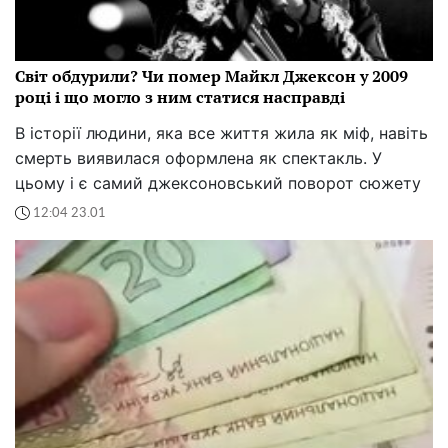
Світ обдурили? Чи помер Майкл Джексон у 2009
році і що могло з ним статися насправді
В історії людини, яка все життя жила як міф, навіть
смерть виявилася оформлена як спектакль. У
цьому і є самий джексоновський поворот сюжету
12:04 23.01