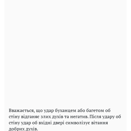
Вважається, що удар буханцем або багетом об
стіну відганяє злих духів та негатив. Після удару об
стіну удар об вхідні двері символізує вітання
добрих духів.