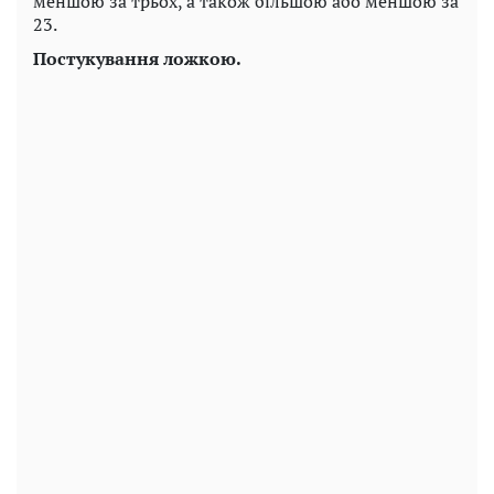
меншою за трьох, а також більшою або меншою за
23.
Постукування ложкою.