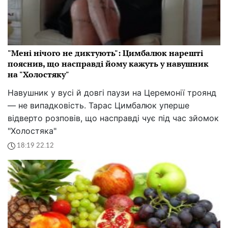
"Мені нічого не диктують": Цимбалюк нарешті
пояснив, що насправді йому кажуть у навушник
на "Холостяку"
Навушник у вусі й довгі паузи на Церемонії троянд
— не випадковість. Тарас Цимбалюк уперше
відверто розповів, що насправді чує під час зйомок
"Холостяка"
18:19 22.12