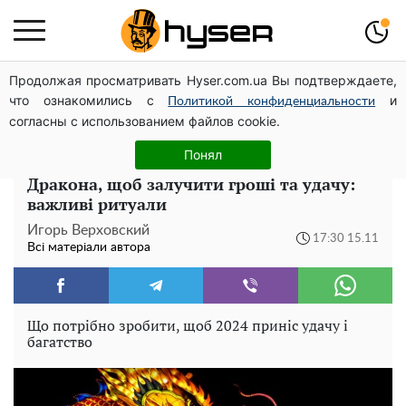
Продолжая просматривать Hyser.com.ua Вы подтверждаете,
Весь секрет в одній таблетці аспірину: рецепт хрумкої
что ознакомились с
и
та соковитої капусти на зиму. Навіть п'яти банок вам
Политикой конфиденциальности
согласны с использованием файлов cookie.
буде мало
Понял
Що потрібно зробити напередодні року
Дракона, щоб залучити гроші та удачу:
важливі ритуали
Игорь Верховский
17:30 15.11
Всі матеріали автора
Що потрібно зробити, щоб 2024 приніс удачу і
багатство