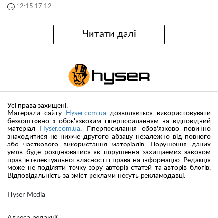
12:15 17.12
Читати далі
Усі права захищені.
Матеріали сайту
Hyser.com.ua
дозволяється використовувати
безкоштовно з обов'язковим гіперпосиланням на відповідний
матеріал
Hyser.com.ua
. Гіперпосилання обов'язково повинно
знаходитися не нижче другого абзацу незалежно від повного
або часткового використання матеріалів. Порушення даних
умов буде розцінюватися як порушення захищаемих законом
прав інтелектуальної власності і права на інформацію. Редакція
може не поділяти точку зору авторів статей та авторів блогів.
Відповідальність за зміст реклами несуть рекламодавці.
Hyser Media
Адреса редакції