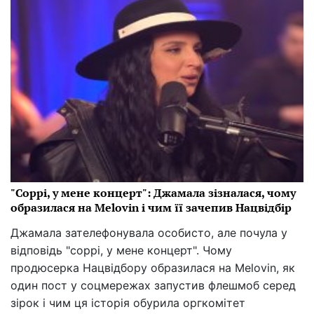
"Соррі, у мене концерт": Джамала зізналася, чому
образилася на Melovin і чим її зачепив Нацвідбір
Джамала зателефонувала особисто, але почула у
відповідь "соррі, у мене концерт". Чому
продюсерка Нацвідбору образилася на Melovin, як
один пост у соцмережах запустив флешмоб серед
зірок і чим ця історія обурила оргкомітет