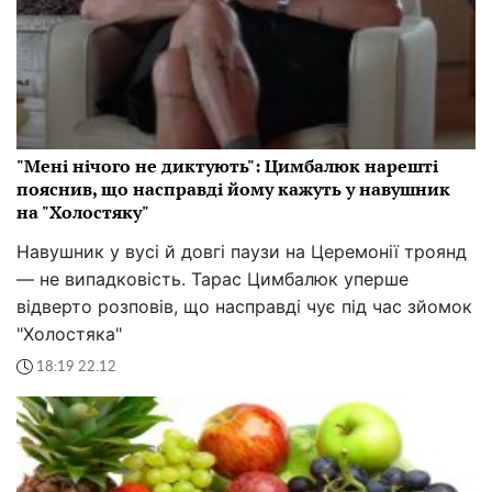
"Мені нічого не диктують": Цимбалюк нарешті
пояснив, що насправді йому кажуть у навушник
на "Холостяку"
Навушник у вусі й довгі паузи на Церемонії троянд
— не випадковість. Тарас Цимбалюк уперше
відверто розповів, що насправді чує під час зйомок
"Холостяка"
18:19 22.12