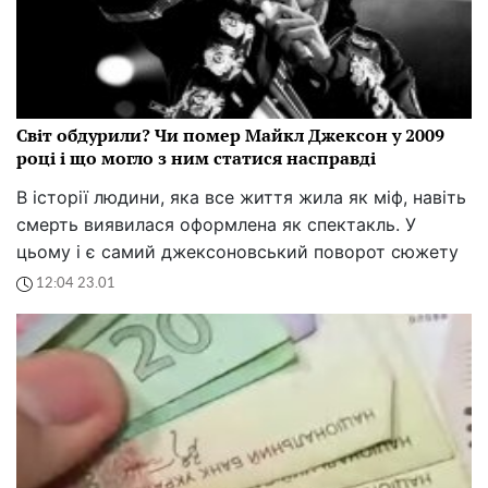
Світ обдурили? Чи помер Майкл Джексон у 2009
році і що могло з ним статися насправді
В історії людини, яка все життя жила як міф, навіть
смерть виявилася оформлена як спектакль. У
цьому і є самий джексоновський поворот сюжету
12:04 23.01