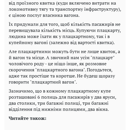
від проїзного квитка (куди включено витрати на
локомотивну тягу та транспортну інфраструктуру),
є ціною послуг власника вагона.
Їх придумали для того, щоб кількість пасажирів не
перевищувала кількість місць. Купуючи плацкарту,
людина може їхати як у плацкартному, так і в
купейному вагоні (залежно від вартості квитка).
Але плацкартними можуть бути не лише квиток, а
й вагон та місце. А звичний нам усім "плацкарт"
чоловічого роду - це ніщо інше, як розмовне
скорочення "плацкартного вагона". Погодьтеся,
адже так простіше та коротше. Не будеш щоразу
говорити "плацкартний вагон".
Зазначимо, що в кожному плацкартному купе
розташовані 6 полиць для пасажирів у два яруси,
два столики, три багажні полиці, три багажні
відділення під нижніми полицями, два вікна.
Читайте також: