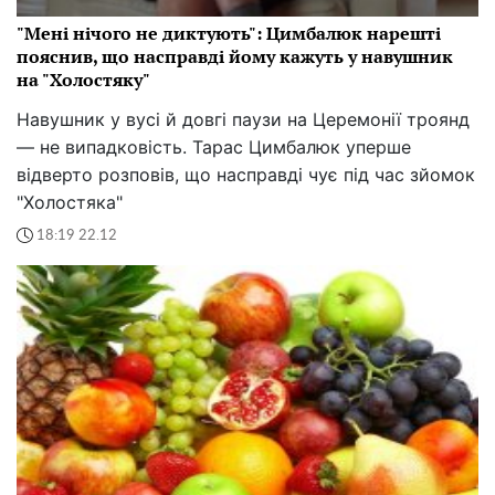
"Мені нічого не диктують": Цимбалюк нарешті
пояснив, що насправді йому кажуть у навушник
на "Холостяку"
Навушник у вусі й довгі паузи на Церемонії троянд
— не випадковість. Тарас Цимбалюк уперше
відверто розповів, що насправді чує під час зйомок
"Холостяка"
18:19 22.12