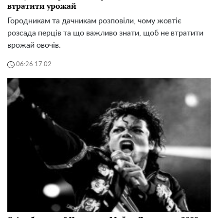
втратити урожай
Городникам та дачникам розповіли, чому жовтіє
розсада перців та що важливо знати, щоб не втратити
врожай овочів.
06:26 17.02