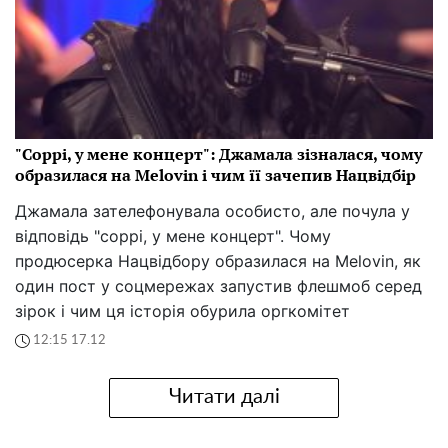
"Соррі, у мене концерт": Джамала зізналася, чому
образилася на Melovin і чим її зачепив Нацвідбір
Джамала зателефонувала особисто, але почула у
відповідь "соррі, у мене концерт". Чому
продюсерка Нацвідбору образилася на Melovin, як
один пост у соцмережах запустив флешмоб серед
зірок і чим ця історія обурила оргкомітет
12:15 17.12
Читати далі