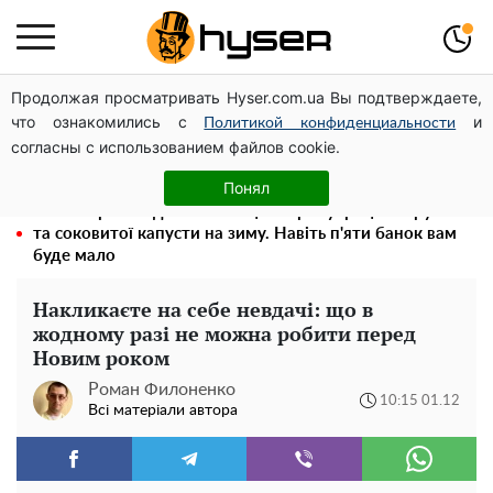
Продолжая просматривать Hyser.com.ua Вы подтверждаете,
Олена Тополя злив відео – це далеко не все: фронтмен
что ознакомились с
и
"Антитіла" Тарас Тополя став наступним
Политикой конфиденциальности
согласны с использованием файлов cookie.
Повністю гола Анна Трінчер блиснула "принадами":
таких розмірів ви ще не бачили
Понял
Весь секрет в одній таблетці аспірину: рецепт хрумкої
та соковитої капусти на зиму. Навіть п'яти банок вам
буде мало
Накликаєте на себе невдачі: що в
жодному разі не можна робити перед
Новим роком
Роман Филоненко
10:15 01.12
Всі матеріали автора