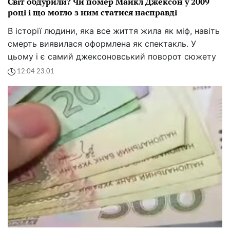
Світ обдурили? Чи помер Майкл Джексон у 2009
році і що могло з ним статися насправді
В історії людини, яка все життя жила як міф, навіть
смерть виявилася оформлена як спектакль. У
цьому і є самий джексоновський поворот сюжету
12:04 23.01