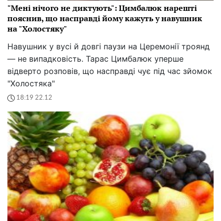
"Мені нічого не диктують": Цимбалюк нарешті
пояснив, що насправді йому кажуть у навушник
на "Холостяку"
Навушник у вусі й довгі паузи на Церемонії троянд
— не випадковість. Тарас Цимбалюк уперше
відверто розповів, що насправді чує під час зйомок
"Холостяка"
18:19 22.12