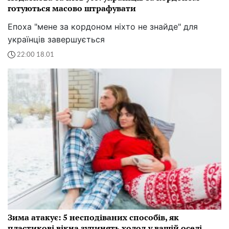
готуються масово штрафувати
Епоха "мене за кордоном ніхто не знайде" для
українців завершується
22:00 18.01
Зима атакує: 5 несподіваних способів, як
пластикові вікна зупинять холод у вашій оселі