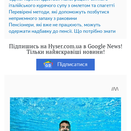
італійського курячого супу з омлетом та спагетті
Перевірені методи, які допоможуть позбутися
неприємного запаху з раковини
Пенсіонери, які вже не працюють, можуть
одержати надбавку до пенсії. Що потрібно знати
Підпишись на Hyser.com.ua в Google News!
Тільки найяскравіші новини!
Підписатися