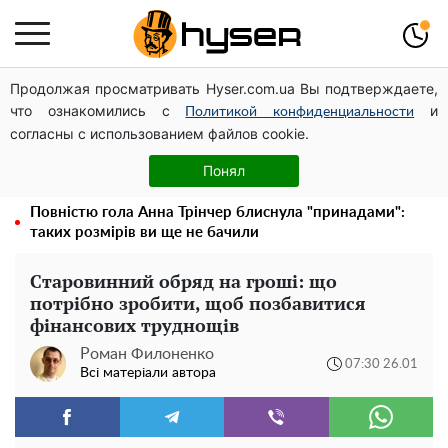
Продолжая просматривать Hyser.com.ua Вы подтверждаете,
Дрони із націнкою: Олександр Конотопський вивів
что ознакомились с
и
мільйони оборонного бюджету через фіктивну фірму в
Политикой конфиденциальности
согласны с использованием файлов cookie.
Естонії
Гола Олена Тополя у цікавих позах змусила відвисати
Понял
щелепи: злив відео – було лише початком
Повністю гола Анна Трінчер блиснула "принадами":
таких розмірів ви ще не бачили
Старовинний обряд на гроші: що
потрібно зробити, щоб позбавитися
фінансових труднощів
Роман Филоненко
07:30 26.01
Всі матеріали автора