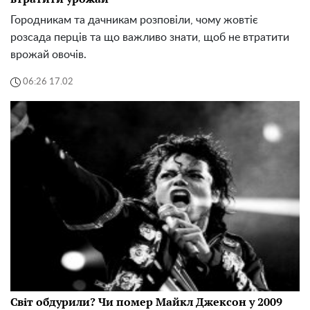
Городникам та дачникам розповіли, чому жовтіє
розсада перців та що важливо знати, щоб не втратити
врожай овочів.
06:26 17.02
Світ обдурили? Чи помер Майкл Джексон у 2009