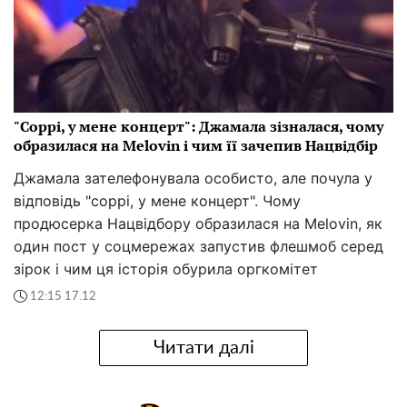
"Соррі, у мене концерт": Джамала зізналася, чому
образилася на Melovin і чим її зачепив Нацвідбір
Джамала зателефонувала особисто, але почула у
відповідь "соррі, у мене концерт". Чому
продюсерка Нацвідбору образилася на Melovin, як
один пост у соцмережах запустив флешмоб серед
зірок і чим ця історія обурила оргкомітет
12:15 17.12
Читати далі