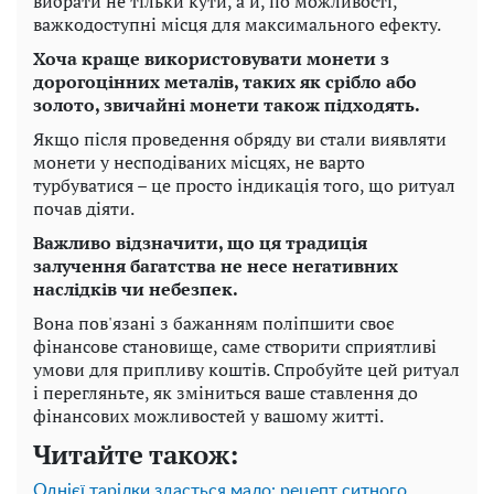
вибрати не тільки кути, а й, по можливості,
важкодоступні місця для максимального ефекту.
Хоча краще використовувати монети з
дорогоцінних металів, таких як срібло або
золото, звичайні монети також підходять.
Якщо після проведення обряду ви стали виявляти
монети у несподіваних місцях, не варто
турбуватися – це просто індикація того, що ритуал
почав діяти.
Важливо відзначити, що ця традиція
залучення багатства не несе негативних
наслідків чи небезпек.
Вона пов'язані з бажанням поліпшити своє
фінансове становище, саме створити сприятливі
умови для припливу коштів. Спробуйте цей ритуал
і перегляньте, як зміниться ваше ставлення до
фінансових можливостей у вашому житті.
Читайте також:
Однієї тарілки здасться мало: рецепт ситного