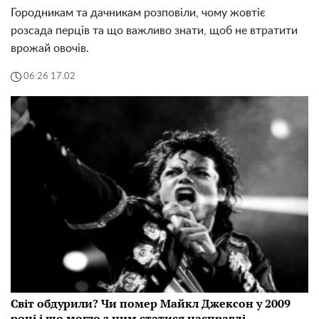
Городникам та дачникам розповіли, чому жовтіє
розсада перців та що важливо знати, щоб не втратити
врожай овочів.
06:26 17.02
Світ обдурили? Чи помер Майкл Джексон у 2009
році і що могло з ним статися насправді