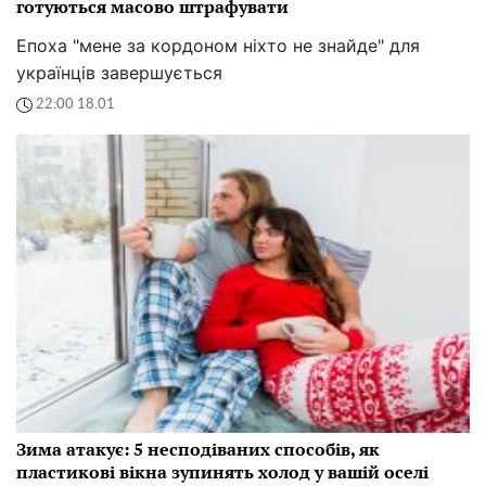
готуються масово штрафувати
Епоха "мене за кордоном ніхто не знайде" для
українців завершується
22:00 18.01
Зима атакує: 5 несподіваних способів, як
пластикові вікна зупинять холод у вашій оселі