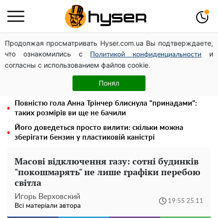
Продолжая просматривать Hyser.com.ua Вы подтверждаете,
Посол ОБСЄ вдруге відвідав місце російського удару
что ознакомились с
и
по житловому будинку на Подолі
Политикой конфиденциальности
согласны с использованием файлов cookie.
Дрони із націнкою: Олександр Конотопський вивів
мільйони оборонного бюджету через фіктивну фірму в
Понял
Естонії
Повністю гола Анна Трінчер блиснула "принадами":
таких розмірів ви ще не бачили
Його доведеться просто вилити: скільки можна
зберігати бензин у пластиковій каністрі
Масові відключення газу: сотні будинків
"покошмарять" не лише графіки перебою
світла
Игорь Верховский
19:55 25.11
Всі матеріали автора