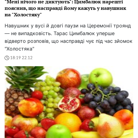
"Мені нічого не диктують": Цимбалюк нарешті
пояснив, що насправді йому кажуть у навушник
на "Холостяку"
Навушник у вусі й довгі паузи на Церемонії троянд
— не випадковість. Тарас Цимбалюк уперше
відверто розповів, що насправді чує під час зйомок
"Холостяка"
18:19 22.12