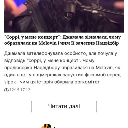
"Соррі, у мене концерт": Джамала зізналася, чому
образилася на Melovin і чим її зачепив Нацвідбір
Джамала зателефонувала особисто, але почула у
відповідь "соррі, у мене концерт". Чому
продюсерка Нацвідбору образилася на Melovin, як
один пост у соцмережах запустив флешмоб серед
зірок і чим ця історія обурила оргкомітет
12:15 17.12
Читати далі