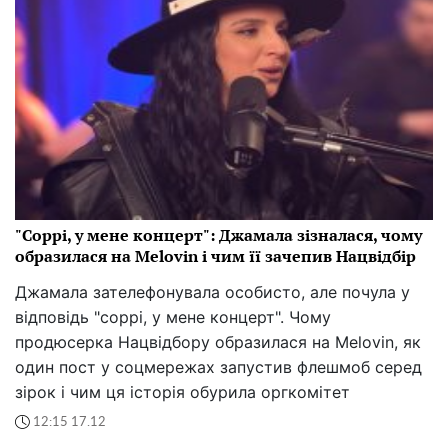
"Соррі, у мене концерт": Джамала зізналася, чому
образилася на Melovin і чим її зачепив Нацвідбір
Джамала зателефонувала особисто, але почула у
відповідь "соррі, у мене концерт". Чому
продюсерка Нацвідбору образилася на Melovin, як
один пост у соцмережах запустив флешмоб серед
зірок і чим ця історія обурила оргкомітет
12:15 17.12