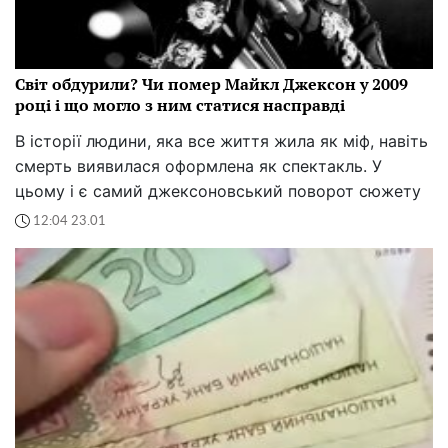
Світ обдурили? Чи помер Майкл Джексон у 2009
році і що могло з ним статися насправді
В історії людини, яка все життя жила як міф, навіть
смерть виявилася оформлена як спектакль. У
цьому і є самий джексоновський поворот сюжету
12:04 23.01