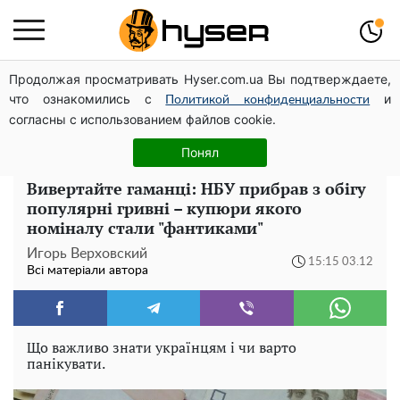
Продолжая просматривать Hyser.com.ua Вы подтверждаете,
Гола Олена Тополя у цікавих позах змусила відвисати
что ознакомились с
и
щелепи: злив відео – було лише початком
Политикой конфиденциальности
согласны с использованием файлов cookie.
Олена Тополя злив відео – це далеко не все: фронтмен
"Антитіла" Тарас Тополя став наступним
Понял
Вивертайте гаманці: НБУ прибрав з обігу
популярні гривні – купюри якого
номіналу стали "фантиками"
Игорь Верховский
15:15 03.12
Всі матеріали автора
Що важливо знати українцям і чи варто
панікувати.