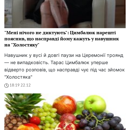
"Мені нічого не диктують": Цимбалюк нарешті
пояснив, що насправді йому кажуть у навушник
на "Холостяку"
Навушник у вусі й довгі паузи на Церемонії троянд
— не випадковість. Тарас Цимбалюк уперше
відверто розповів, що насправді чує під час зйомок
"Холостяка"
18:19 22.12