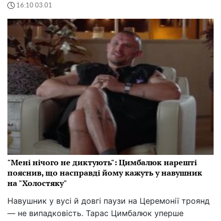
16:10 03.01
"Мені нічого не диктують": Цимбалюк нарешті
пояснив, що насправді йому кажуть у навушник
на "Холостяку"
Навушник у вусі й довгі паузи на Церемонії троянд
— не випадковість. Тарас Цимбалюк уперше