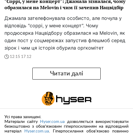
"Соррі, у мене концерт": Джамала зізналася, чому
образилася на Melovin і чим її зачепив Нацвідбір
Джамала зателефонувала особисто, але почула у
відповідь "соррі, у мене концерт". Чому
продюсерка Нацвідбору образилася на Melovin, як
один пост у соцмережах запустив флешмоб серед
зірок і чим ця історія обурила оргкомітет
12:15 17.12
Читати далі
Усі права захищені.
Матеріали сайту
Hyser.com.ua
дозволяється використовувати
безкоштовно з обов'язковим гіперпосиланням на відповідний
матеріал
Hyser.com.ua
. Гіперпосилання обов'язково повинно