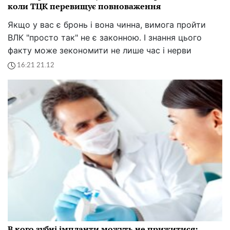
коли ТЦК перевищує повноваження
Якщо у вас є бронь і вона чинна, вимога пройти
ВЛК "просто так" не є законною. І знання цього
факту може зекономити не лише час і нерви
16:21 21.12
В кого зубні імпланти можуть не прижитися: