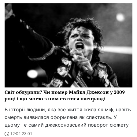
Світ обдурили? Чи помер Майкл Джексон у 2009
році і що могло з ним статися насправді
В історії людини, яка все життя жила як міф, навіть
смерть виявилася оформлена як спектакль. У
цьому і є самий джексоновський поворот сюжету
12:04 23.01