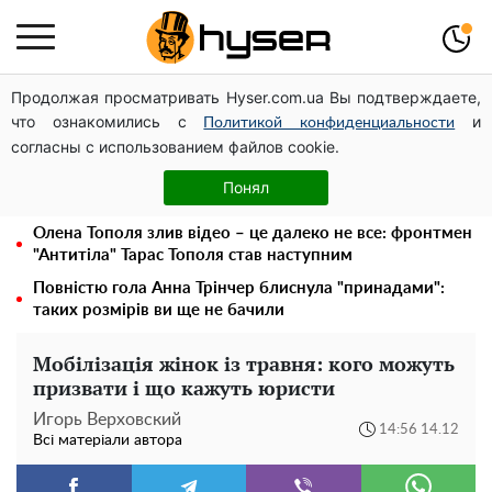
Продолжая просматривать Hyser.com.ua Вы подтверждаете,
Дрони із націнкою: Олександр Конотопський вивів
что ознакомились с
и
мільйони оборонного бюджету через фіктивну фірму в
Политикой конфиденциальности
согласны с использованием файлов cookie.
Естонії
Гола Олена Тополя у цікавих позах змусила відвисати
Понял
щелепи: злив відео – було лише початком
Олена Тополя злив відео – це далеко не все: фронтмен
"Антитіла" Тарас Тополя став наступним
Повністю гола Анна Трінчер блиснула "принадами":
таких розмірів ви ще не бачили
Мобілізація жінок із травня: кого можуть
призвати і що кажуть юристи
Игорь Верховский
14:56 14.12
Всі матеріали автора