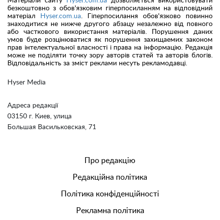
Матеріали сайту
Hyser.com.ua
дозволяється використовувати
безкоштовно з обов'язковим гіперпосиланням на відповідний
матеріал
Hyser.com.ua
. Гіперпосилання обов'язково повинно
знаходитися не нижче другого абзацу незалежно від повного
або часткового використання матеріалів. Порушення даних
умов буде розцінюватися як порушення захищаемих законом
прав інтелектуальної власності і права на інформацію. Редакція
може не поділяти точку зору авторів статей та авторів блогів.
Відповідальність за зміст реклами несуть рекламодавці.
Hyser Media
Адреса редакції
03150 г. Киев, улица
Большая Васильковская, 71
Про редакцію
Редакційна політика
Політика конфіденційності
Рекламна політика