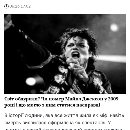
06:26 17.02
Світ обдурили? Чи помер Майкл Джексон у 2009
році і що могло з ним статися насправді
В історії людини, яка все життя жила як міф, навіть
смерть виявилася оформлена як спектакль. У
цьому і є самий джексоновський поворот сюжету