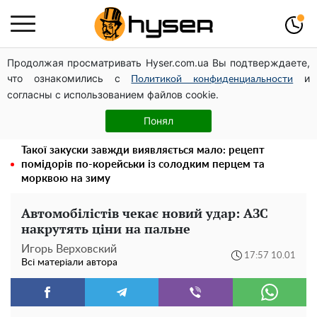
Продолжая просматривать Hyser.com.ua Вы подтверждаете,
Павло Прудніков та його дивовижна кар'єра від актора
что ознакомились с
и
у російському театрі до номінанта у керівники
Политикой конфиденциальности
согласны с использованием файлов cookie.
Федерації профспілок
Олена Тополя злив відео – це далеко не все: фронтмен
Понял
"Антитіла" Тарас Тополя став наступним
Такої закуски завжди виявляється мало: рецепт
помідорів по-корейськи із солодким перцем та
морквою на зиму
Автомобілістів чекає новий удар: АЗС
накрутять ціни на пальне
Игорь Верховский
17:57 10.01
Всі матеріали автора