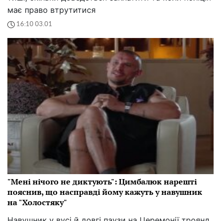
має право втрутитися
16:10 03.01
"Мені нічого не диктують": Цимбалюк нарешті
пояснив, що насправді йому кажуть у навушник
на "Холостяку"
Навушник у вусі й довгі паузи на Церемонії троянд