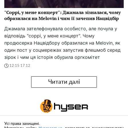
"Соррі, у мене концерт": Джамала зізналася, чому
образилася на Melovin і чим її зачепив Нацвідбір
Джамала зателефонувала особисто, але почула у
відповідь "соррі, у мене концерт". Чому
продюсерка Нацвідбору образилася на Melovin, як
один пост у соцмережах запустив флешмоб серед
зірок і чим ця історія обурила оргкомітет
12:15 17.12
Читати далі
Усі права захищені.