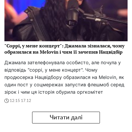
"Соррі, у мене концерт": Джамала зізналася, чому
образилася на Melovin і чим її зачепив Нацвідбір
Джамала зателефонувала особисто, але почула у
відповідь "соррі, у мене концерт". Чому
продюсерка Нацвідбору образилася на Melovin, як
один пост у соцмережах запустив флешмоб серед
зірок і чим ця історія обурила оргкомітет
12:15 17.12
Читати далі