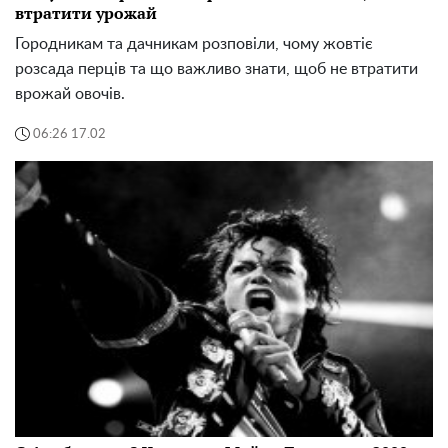
втратити урожай
Городникам та дачникам розповіли, чому жовтіє
розсада перців та що важливо знати, щоб не втратити
врожай овочів.
06:26 17.02