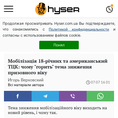
Продолжая просматривать Hyser.com.ua Вы подтверждаете,
Гола Олена Тополя у цікавих позах змусила відвисати
что ознакомились с
и
щелепи: злив відео – було лише початком
Политикой конфиденциальности
согласны с использованием файлов cookie.
Весь секрет в одній таблетці аспірину: рецепт хрумкої
та соковитої капусти на зиму. Навіть п'яти банок вам
Понял
буде мало
Мобілізація 18-річних та американський
ТЦК: чому "горить" тема зниження
призовного віку
Игорь Верховский
07:07 16.01
Всі матеріали автора
Тема зниження мобілізаційного віку виходить на
новий рівень, і чому так.