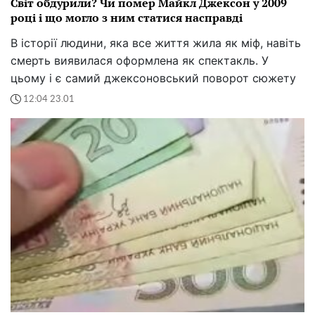
Світ обдурили? Чи помер Майкл Джексон у 2009
році і що могло з ним статися насправді
В історії людини, яка все життя жила як міф, навіть
смерть виявилася оформлена як спектакль. У
цьому і є самий джексоновський поворот сюжету
12:04 23.01