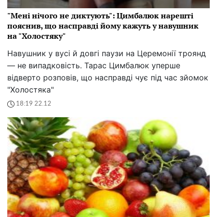
"Мені нічого не диктують": Цимбалюк нарешті
пояснив, що насправді йому кажуть у навушник
на "Холостяку"
Навушник у вусі й довгі паузи на Церемонії троянд
— не випадковість. Тарас Цимбалюк уперше
відверто розповів, що насправді чує під час зйомок
"Холостяка"
18:19 22.12