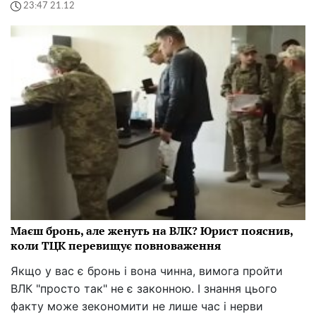
23:47 21.12
Маєш бронь, але женуть на ВЛК? Юрист пояснив,
коли ТЦК перевищує повноваження
Якщо у вас є бронь і вона чинна, вимога пройти
ВЛК "просто так" не є законною. І знання цього
факту може зекономити не лише час і нерви