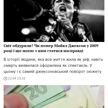
Світ обдурили? Чи помер Майкл Джексон у 2009
році і що могло з ним статися насправді
В історії людини, яка все життя жила як міф, навіть
смерть виявилася оформлена як спектакль. У
цьому і є самий джексоновський поворот сюжету
12:04 23.01