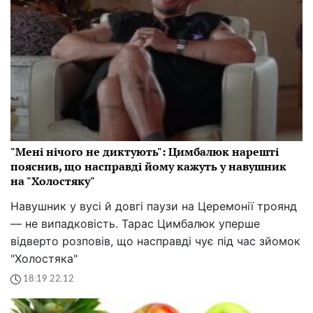
"Мені нічого не диктують": Цимбалюк нарешті
пояснив, що насправді йому кажуть у навушник
на "Холостяку"
Навушник у вусі й довгі паузи на Церемонії троянд
— не випадковість. Тарас Цимбалюк уперше
відверто розповів, що насправді чує під час зйомок
"Холостяка"
18:19 22.12