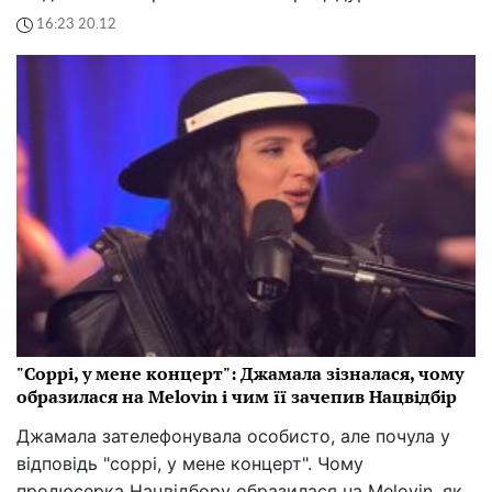
16:23 20.12
"Соррі, у мене концерт": Джамала зізналася, чому
образилася на Melovin і чим її зачепив Нацвідбір
Джамала зателефонувала особисто, але почула у
відповідь "соррі, у мене концерт". Чому
продюсерка Нацвідбору образилася на Melovin, як