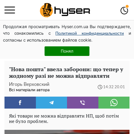
Продолжая просматривать Hyser.com.ua Вы подтверждаете,
Дрони із націнкою: Олександр Конотопський вивів
что ознакомились с
и
мільйони оборонного бюджету через фіктивну фірму в
Политикой конфиденциальности
согласны с использованием файлов cookie.
Естонії
Олена Тополя злив відео – це далеко не все: фронтмен
Понял
"Антитіла" Тарас Тополя став наступним
"Нова пошта" ввела заборони: що тепер у
жодному разі не можна відправляти
Игорь Верховский
14:32 20.01
Всі матеріали автора
Які товари не можна відправляти НП, щоб потім
не було проблем.