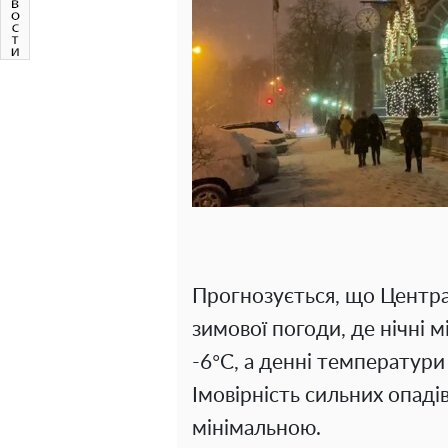
Прогнозується, що Центра
зимової погоди, де нічні 
-6°C, а денні температури 
Імовірність сильних опаді
мінімальною.