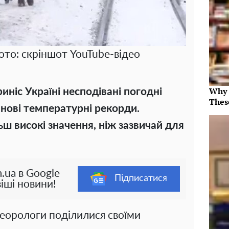
Фото: скріншот YouTube-відео
Why 
ніс Україні несподівані погодні
Thes
 нові температурні рекорди.
ш високі значення, ніж зазвичай для
.ua в Google
Підписатися
іші новини!
еорологи поділилися своїми