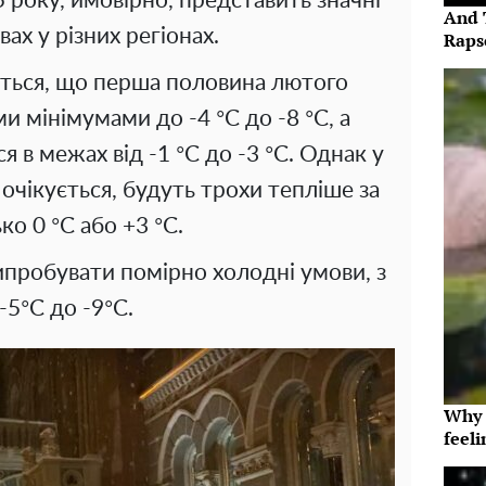
 року, ймовірно, представить значні
And 
ах у різних регіонах.
Raps
ується, що перша половина лютого
и мінімумами до -4 °C до -8 °C, а
 в межах від -1 °C до -3 °C. Однак у
 очікується, будуть трохи тепліше за
ко 0 °C або +3 °C.
випробувати помірно холодні умови, з
-5°C до -9°C.
Why t
feeli