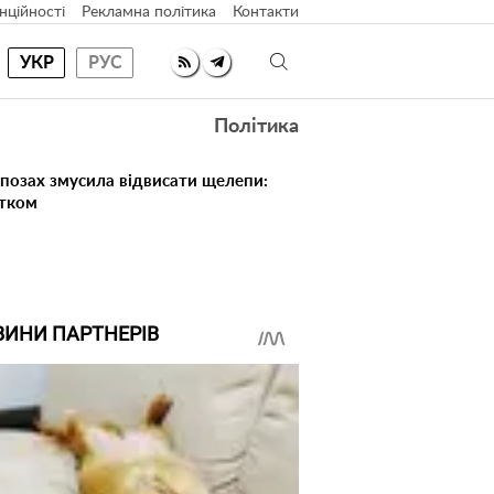
нційності
Рекламна політика
Контакти
УКР
РУС
Політика
 позах змусила відвисати щелепи:
атком
ВИНИ ПАРТНЕРІВ