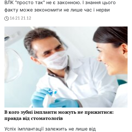
ВЛК "просто так" не є законною. І знання цього
факту може зекономити не лише час і нерви
16:21 21.12
В кого зубні імпланти можуть не прижитися:
правда від стоматологів
Успіх імплантації залежить не лише від