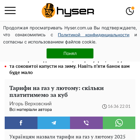
Продолжая просматривать Hyser.com.ua Вы подтверждаете,
Чи може Поштова площа стати головною точкою
что ознакомились с
и
входу до історичного Києва
Политикой конфиденциальности
согласны с использованием файлов cookie.
Гола Олена Тополя у цікавих позах змусила відвисати
щелепи: злив відео – було лише початком
Понял
Весь секрет в одній таблетці аспірину: рецепт хрумкої
та соковитої капусти на зиму. Навіть п'яти банок вам
буде мало
Тарифи на газ у лютому: скільки
платитимемо за куб
Игорь Верховский
16:36 22.01
Всі матеріали автора
Українцям назвали тарифи на газ у лютому 2025