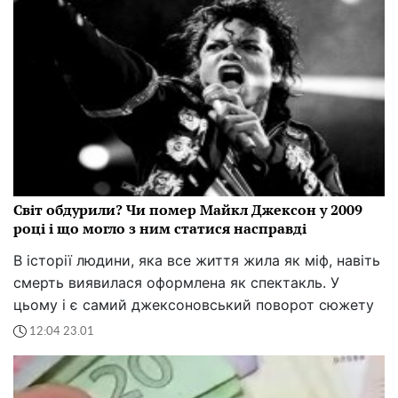
Світ обдурили? Чи помер Майкл Джексон у 2009
році і що могло з ним статися насправді
В історії людини, яка все життя жила як міф, навіть
смерть виявилася оформлена як спектакль. У
цьому і є самий джексоновський поворот сюжету
12:04 23.01