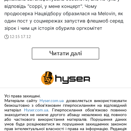
відповідь "соррі, у мене концерт". Чому
продюсерка Нацвідбору образилася на Melovin, як
один пост у соцмережах запустив флешмоб серед
зірок і чим ця історія обурила оргкомітет
12:15 17.12
Читати далі
Усі права захищені.
Матеріали сайту
Hyser.com.ua
дозволяється використовувати
безкоштовно з обов'язковим гіперпосиланням на відповідний
матеріал
Hyser.com.ua
. Гіперпосилання обов'язково повинно
знаходитися не нижче другого абзацу незалежно від повного
або часткового використання матеріалів. Порушення даних
умов буде розцінюватися як порушення захищаемих законом
прав інтелектуальної власності і права на інформацію. Редакція