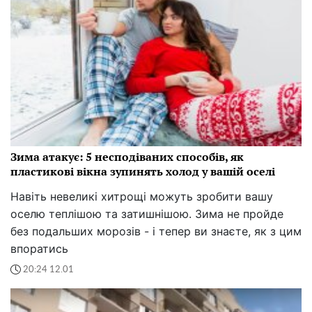
Зима атакує: 5 несподіваних способів, як
пластикові вікна зупинять холод у вашій оселі
Навіть невеликі хитрощі можуть зробити вашу
оселю теплішою та затишнішою. Зима не пройде
без подальших морозів - і тепер ви знаєте, як з цим
впоратись
20:24 12.01