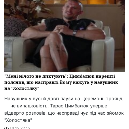
"Мені нічого не диктують": Цимбалюк нарешті
пояснив, що насправді йому кажуть у навушник
на "Холостяку"
Навушник у вусі й довгі паузи на Церемонії троянд
— не випадковість. Тарас Цимбалюк уперше
відверто розповів, що насправді чує під час зйомок
"Холостяка"
18:19 22.12