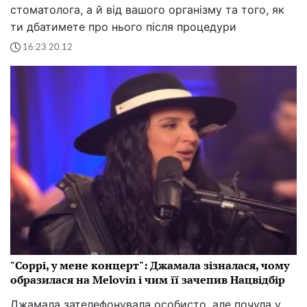
стоматолога, а й від вашого організму та того, як
ти дбатимете про нього після процедури
16:23 20.12
"Соррі, у мене концерт": Джамала зізналася, чому
образилася на Melovin і чим її зачепив Нацвідбір
Джамала зателефонувала особисто, але почула у