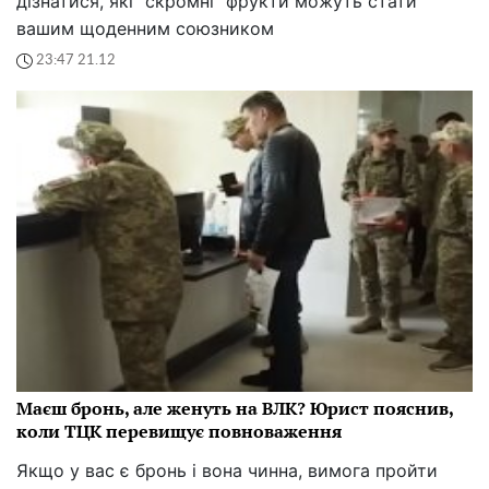
дізнатися, які "скромні" фрукти можуть стати
вашим щоденним союзником
23:47 21.12
Маєш бронь, але женуть на ВЛК? Юрист пояснив,
коли ТЦК перевищує повноваження
Якщо у вас є бронь і вона чинна, вимога пройти