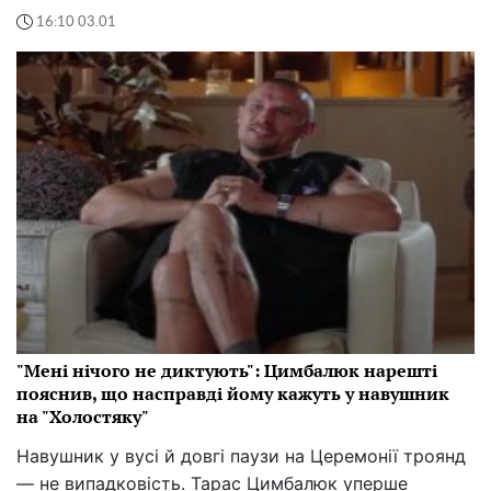
16:10 03.01
"Мені нічого не диктують": Цимбалюк нарешті
пояснив, що насправді йому кажуть у навушник
на "Холостяку"
Навушник у вусі й довгі паузи на Церемонії троянд
— не випадковість. Тарас Цимбалюк уперше