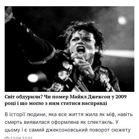
Світ обдурили? Чи помер Майкл Джексон у 2009
році і що могло з ним статися насправді
В історії людини, яка все життя жила як міф, навіть
смерть виявилася оформлена як спектакль. У
цьому і є самий джексоновський поворот сюжету
12:04 23.01