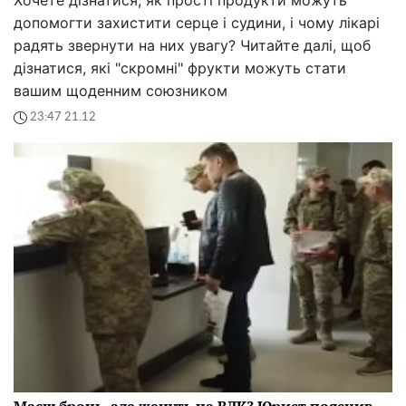
допомогти захистити серце і судини, і чому лікарі
радять звернути на них увагу? Читайте далі, щоб
дізнатися, які "скромні" фрукти можуть стати
вашим щоденним союзником
23:47 21.12
Маєш бронь, але женуть на ВЛК? Юрист пояснив,