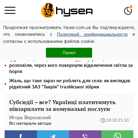
Продолжая просматривать Hyser.com.ua Вы подтверждаете,
Місяць без світла, лютий холод та комунальні платежі
что ознакомились с
и
на тисячі гривень: народ "ламають" у відключення
Политикой конфиденциальности
согласны с использованием файлов cookie.
Олена Тополя злив відео – це далеко не все: фронтмен
"Антитіла" Тарас Тополя став наступним
Понял
"Думали, що за це нічого не буде": українцям
розповіли, через кого повернули відключення світла за
борги
Жаль, що таке зараз не роблять для села: як виглядав
рідкісний ЗАЗ "Таврія" італійської збірки
Субсидії – все? Українці платитимуть
півзарплати за комунальні послуги
Игорь Верховский
10:33 25.10
Всі матеріали автора