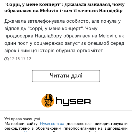
"Соррі, у мене концерт": Джамала зізналася, чому
образилася на Melovin і чим її зачепив Нацвідбір
Джамала зателефонувала особисто, але почула у
відповідь "соррі, у мене концерт". Чому
продюсерка Нацвідбору образилася на Melovin, як
один пост у соцмережах запустив флешмоб серед
зірок і чим ця історія обурила оргкомітет
12:15 17.12
Читати далі
Усі права захищені.
Матеріали сайту
Hyser.com.ua
дозволяється використовувати
безкоштовно з обов'язковим гіперпосиланням на відповідний