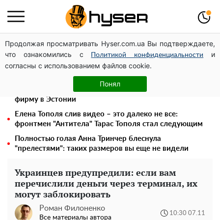
Продолжая просматривать Hyser.com.ua Вы подтверждаете,
Украинская авиатранспортная ассоциация обратилась
что ознакомились с
и
в Минфин с призывом унифицировать
Политикой конфиденциальности
согласны с использованием файлов cookie.
налогообложение авиализинга
Дроны с наценкой: Александр Конотопский вывел
Понял
миллионы оборонного бюджета через фиктивную
фирму в Эстонии
Елена Тополя слив видео – это далеко не все:
фронтмен "Антитела" Тарас Тополя стал следующим
Полностью голая Анна Тринчер блеснула
"прелестями": таких размеров вы еще не видели
Украинцев предупредили: если вам
перечислили деньги через терминал, их
могут заблокировать
Роман Филоненко
10:30 07.11
Все материалы автора