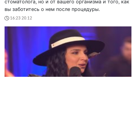
стоматолога, но и от вашего организма и того, как
вы заботитесь о нем после процедуры.
16:23 20.12
"Сорри, у меня концерт": Джамала призналась,
почему обиделась на Melovin и чем ее задел
Нацотбор