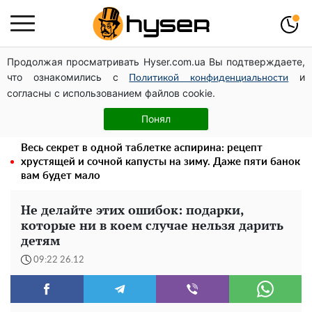
Продолжая просматривать Hyser.com.ua Вы подтверждаете,
Полностью голая Анна Тринчер блеснула
что ознакомились с
и
"прелестями": таких размеров вы еще не видели
Политикой конфиденциальности
согласны с использованием файлов cookie.
Такую вкуснятину вы будете открывать банку за
банкой: рецепт помидоров дольками с луком и
Понял
маслом на зиму
Весь секрет в одной таблетке аспирина: рецепт
хрустящей и сочной капусты на зиму. Даже пяти банок
вам будет мало
Не делайте этих ошибок: подарки,
которые ни в коем случае нельзя дарить
детям
09:22 26.12