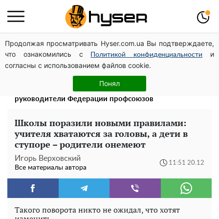
Продолжая просматривать Hyser.com.ua Вы подтверждаете,
Дроны с наценкой: Александр Конотопский вывел
что ознакомились с
и
миллионы оборонного бюджета через фиктивную
Политикой конфиденциальности
согласны с использованием файлов cookie.
фирму в Эстонии
Павел Прудников и его удивительная карьера от
Понял
актера в российском театре до номинанта в
руководители Федерации профсоюзов
Школы поразили новыми правилами:
учителя хватаются за головы, а дети в
ступоре – родители онемеют
Игорь Верховский
11:51 20.12
Все материалы автора
Такого поворота никто не ожидал, что хотят
изменить.