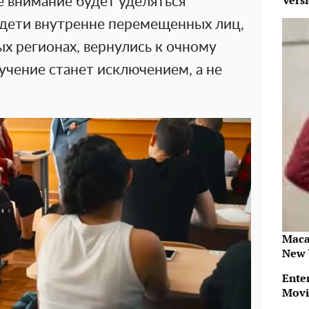
Vers
е внимание будет уделяться
 дети внутренне перемещенных лиц,
х регионах, вернулись к очному
учение станет исключением, а не
Maca
New 
Ente
Movi