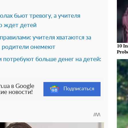
олах бьют тревогу, а учителя
о ждет детей
равилами: учителя хватаются за
10 In
 – родители онемеют
Prob
и потребуют больше денег на детей:
.ua в Google
Подписаться
ие новости!