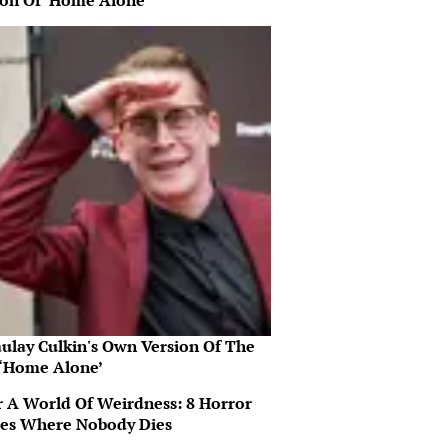
ion Of ‘Home Alone’
ulay Culkin's Own Version Of The
‘Home Alone’
r A World Of Weirdness: 8 Horror
es Where Nobody Dies