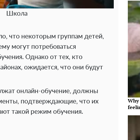
Школа
о, что некоторым группам детей,
ему могут потребоваться
чения. Однако от тех, кто
айонах, ожидается, что они будут
олжат онлайн-обучение, должны
Why t
менты, подтверждающие, что их
feeli
ают такой режим обучения.