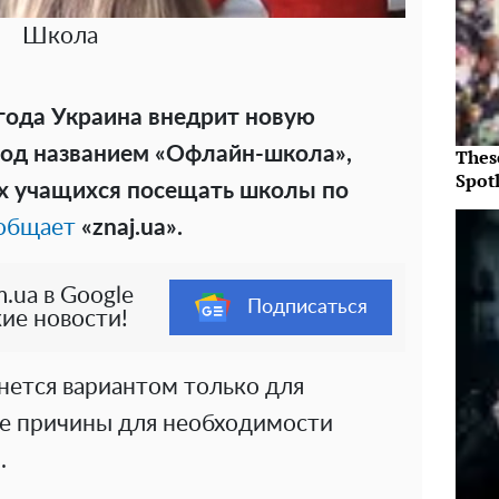
Школа
 года Украина внедрит новую
под названием «Офлайн-школа»,
Thes
Spotl
ех учащихся посещать школы по
общает
«znaj.ua».
.ua в Google
Подписаться
ие новости!
нется вариантом только для
е причины для необходимости
.