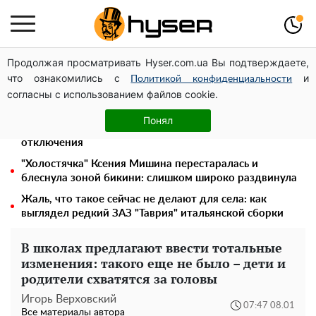
Продолжая просматривать Hyser.com.ua Вы подтверждаете,
Украинская авиатранспортная ассоциация обратилась
что ознакомились с
и
в Минфин с призывом унифицировать
Политикой конфиденциальности
согласны с использованием файлов cookie.
налогообложение авиализинга
Месяц без света, лютый холод и коммунальные
Понял
платежи на тысячи гривен: народ "ломают" в
отключения
"Холостячка" Ксения Мишина перестаралась и
блеснула зоной бикини: слишком широко раздвинула
Жаль, что такое сейчас не делают для села: как
выглядел редкий ЗАЗ "Таврия" итальянской сборки
В школах предлагают ввести тотальные
изменения: такого еще не было – дети и
родители схватятся за головы
Игорь Верховский
07:47 08.01
Все материалы автора