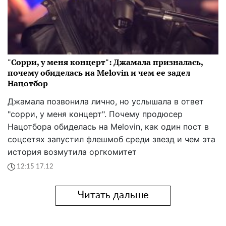
"Сорри, у меня концерт": Джамала призналась,
почему обиделась на Melovin и чем ее задел
Нацотбор
Джамала позвонила лично, но услышала в ответ
"сорри, у меня концерт". Почему продюсер
Нацотбора обиделась на Melovin, как один пост в
соцсетях запустил флешмоб среди звезд и чем эта
история возмутила оргкомитет
12:15 17.12
Читать дальше