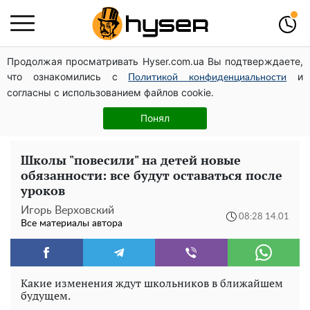
Продолжая просматривать Hyser.com.ua Вы подтверждаете,
Дроны с наценкой: Александр Конотопский вывел
что ознакомились с
и
миллионы оборонного бюджета через фиктивную
Политикой конфиденциальности
согласны с использованием файлов cookie.
фирму в Эстонии
Елена Тополя слив видео – это далеко не все:
Понял
фронтмен "Антитела" Тарас Тополя стал следующим
Школы "повесили" на детей новые
обязанности: все будут оставаться после
уроков
Игорь Верховский
08:28 14.01
Все материалы автора
Какие изменения ждут школьников в ближайшем
будущем.