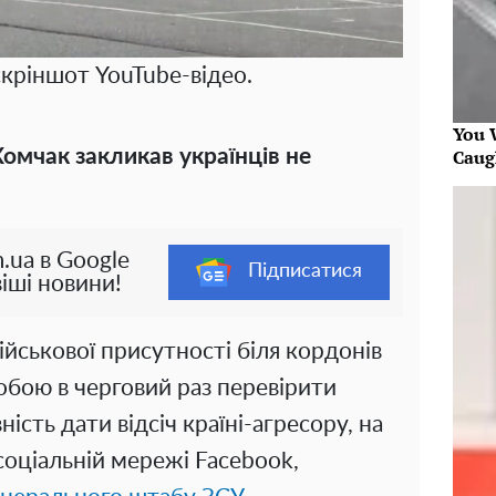
скріншот YouTube-відео.
You W
омчак закликав українців не
Caug
.ua в Google
Підписатися
іші новини!
йськової присутності біля кордонів
обою в черговий раз перевірити
вність дати відсіч країні-агресору, на
 соціальній мережі Facebook,