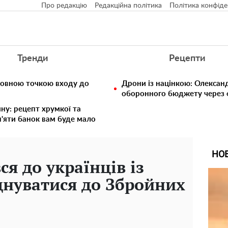
Про редакцію
Редакційна політика
Політика конфіде
Тренди
Рецепти
ловною точкою входу до
Дрони із націнкою: Олексан
оборонного бюджету через ф
ину: рецепт хрумкої та
п'яти банок вам буде мало
НО
я до українців із
нуватися до Збройних