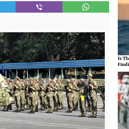
Is T
Findi