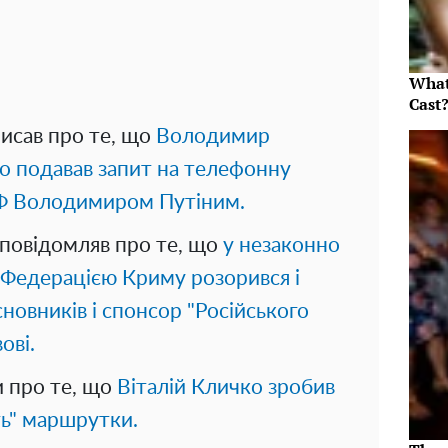
What
Cast
писав про те, що
Володимир
о подавав запит на телефонну
РФ Володимиром Путіним.
повідомляв про те, що
у незаконно
 Федерацією Криму розорився і
сновників і спонсор "Російського
ові.
и про те, що
Віталій Кличко зробив
ють" маршрутки.