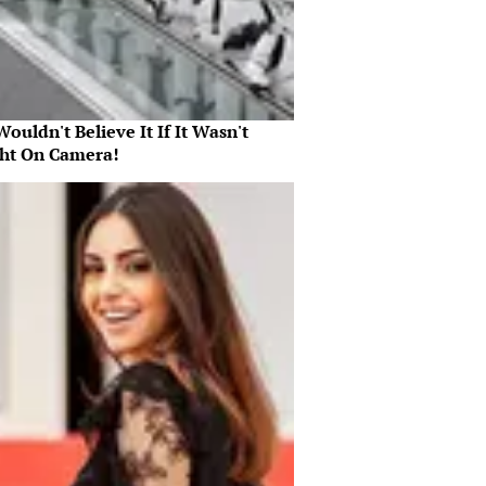
ouldn't Believe It If It Wasn't
ht On Camera!