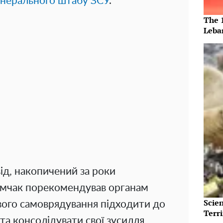
енерального штабу ЗСУ
.
The 
Leba
ід, накопичений за роки
омчак порекомендував органам
Scie
вого самоврядування підходити до
Terri
та консолідувати свої зусилля,