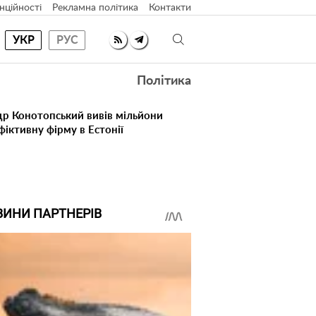
нційності
Рекламна політика
Контакти
УКР
РУС
Політика
др Конотопський вивів мільйони
іктивну фірму в Естонії
ВИНИ ПАРТНЕРІВ