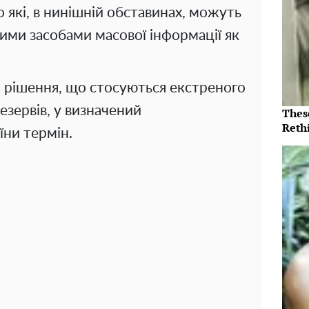
 які, в нинішній обставинах, можуть
ими засобами масової інформації як
 рішення, що стосуються екстреного
езервів, у визначений
Thes
Reth
їни термін.