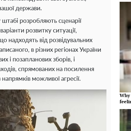
нашої держави.
у штабі розробляють сценарії
варіанти розвитку ситуації,
що надходять від розвідувальних
писаного, в різних регіонах України
х і позапланових зборів, і
аходів, спрямованих на посилення
 напрямків можливої агресії.
Why t
feeli