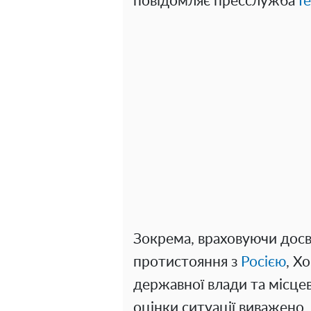
повідомляє пресслужба
Г
Зокрема, враховуючи досв
протистояння з
Росією
, Х
державної влади та місце
оцінки ситуації виважено, 