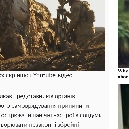
Why 
о: скріншот Youtube-відео
abou
икав представників органів
вого самоврядування припинити
агострювати панічні настрої в соціумі.
творювати незаконні збройні