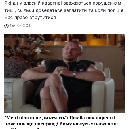
Які дії у власній квартирі вважаються порушенням
тиші, скільки доведеться заплатити та коли поліція
має право втрутитися
16:10 03.01
"Мені нічого не диктують": Цимбалюк нарешті
пояснив, що насправді йому кажуть у навушник