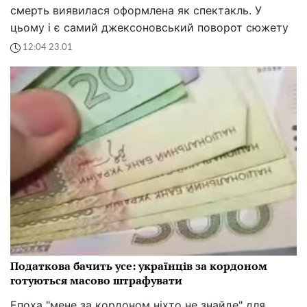
смерть виявилася оформлена як спектакль. У
цьому і є самий джексоновський поворот сюжету
12:04 23.01
Податкова бачить усе: українців за кордоном
готуються масово штрафувати
Епоха "мене за кордоном ніхто не знайде" для