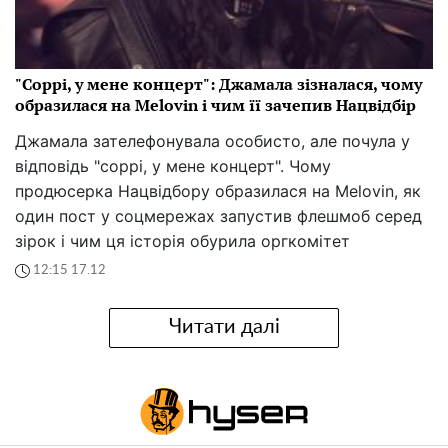
"Соррі, у мене концерт": Джамала зізналася, чому
образилася на Melovin і чим її зачепив Нацвідбір
Джамала зателефонувала особисто, але почула у
відповідь "соррі, у мене концерт". Чому
продюсерка Нацвідбору образилася на Melovin, як
один пост у соцмережах запустив флешмоб серед
зірок і чим ця історія обурила оргкомітет
12:15 17.12
Читати далі