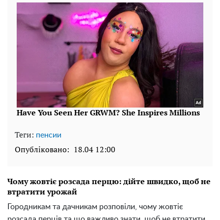
Теги:
пенсии
Опубліковано:
18.04 12:00
Чому жовтіє розсада перцю: дійте швидко, щоб не
втратити урожай
Городникам та дачникам розповіли, чому жовтіє
розсада перців та що важливо знати, щоб не втратити