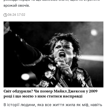
врожай овочів.
06:26 17.02
Світ обдурили? Чи помер Майкл Джексон у 2009
році і що могло з ним статися насправді
В історії людини, яка все життя жила як міф, навіть