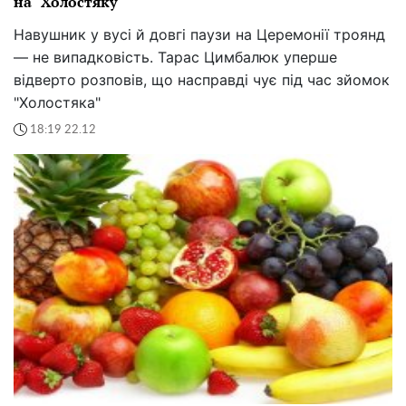
на "Холостяку"
Навушник у вусі й довгі паузи на Церемонії троянд
— не випадковість. Тарас Цимбалюк уперше
відверто розповів, що насправді чує під час зйомок
"Холостяка"
18:19 22.12