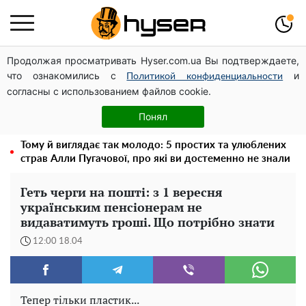
Продолжая просматривать Hyser.com.ua Вы подтверждаете,
Дрони із націнкою: Олександр Конотопський вивів
что ознакомились с
и
мільйони оборонного бюджету через фіктивну фірму в
Политикой конфиденциальности
согласны с использованием файлов cookie.
Естонії
Олена Тополя злив відео – це далеко не все: фронтмен
Понял
"Антитіла" Тарас Тополя став наступним
Тому й виглядає так молодо: 5 простих та улюблених
страв Алли Пугачової, про які ви достеменно не знали
Геть черги на пошті: з 1 вересня
українським пенсіонерам не
видаватимуть гроші. Що потрібно знати
12:00 18.04
Тепер тільки пластик...