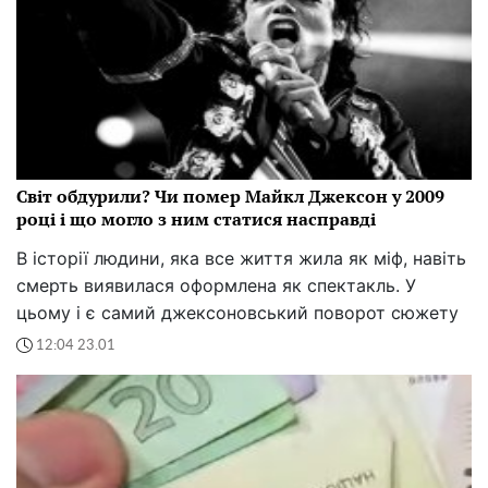
Світ обдурили? Чи помер Майкл Джексон у 2009
році і що могло з ним статися насправді
В історії людини, яка все життя жила як міф, навіть
смерть виявилася оформлена як спектакль. У
цьому і є самий джексоновський поворот сюжету
12:04 23.01