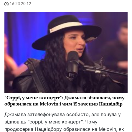
16:23 20.12
"Соррі, у мене концерт": Джамала зізналася, чому
образилася на Melovin і чим її зачепив Нацвідбір
Джамала зателефонувала особисто, але почула у
відповідь "соррі, у мене концерт". Чому
продюсерка Нацвідбору образилася на Melovin, як