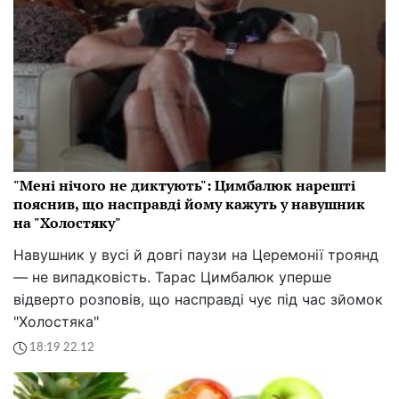
"Мені нічого не диктують": Цимбалюк нарешті
пояснив, що насправді йому кажуть у навушник
на "Холостяку"
Навушник у вусі й довгі паузи на Церемонії троянд
— не випадковість. Тарас Цимбалюк уперше
відверто розповів, що насправді чує під час зйомок
"Холостяка"
18:19 22.12