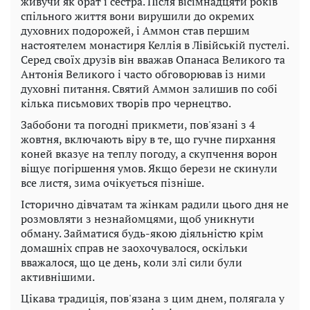
живучи як брат і сестра. Після вісімнадцяти років
спільного життя вони вирушили до окремих
духовних подорожей, і Аммон став першим
настоятелем монастиря Келлія в Лівійській пустелі.
Серед своїх друзів він вважав Опанаса Великого та
Антонія Великого і часто обговорював із ними
духовні питання. Святий Аммон залишив по собі
кілька письмових творів про чернецтво.
Забобони та погодні прикмети, пов'язані з 4
жовтня, включають віру в те, що гучне пирхання
коней вказує на теплу погоду, а скупчення ворон
віщує погіршення умов. Якщо берези не скинули
все листя, зима очікується пізніше.
Історично дівчатам та жінкам радили цього дня не
розмовляти з незнайомцями, щоб уникнути
обману. Займатися будь-якою діяльністю крім
домашніх справ не заохочувалося, оскільки
вважалося, що це день, коли злі сили були
активнішими.
Цікава традиція, пов'язана з цим днем, полягала у