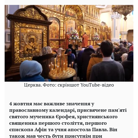
Церква. Фото: скріншот YouTube-відео
4 жовтня має важливе значення у
православному календарі, присвячене пам'яті
святого мученика Єрофея, християнського
священика першого століття, першого
єпископа Афін та учня апостола Павла. Він
також мав честь бути присутнім при