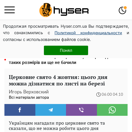
Продолжая просматривать Hyser.com.ua Вы подтверждаете,
Чи може Поштова площа стати головною точкою
что ознакомились с
и
входу до історичного Києва
Политикой конфиденциальности
согласны с использованием файлов cookie.
Олена Тополя злив відео – це далеко не все: фронтмен
"Антитіла" Тарас Тополя став наступним
Понял
Повністю гола Анна Трінчер блиснула "принадами":
таких розмірів ви ще не бачили
Церковне свято 4 жовтня: цього дня
можна дізнатися по листі на березі
Игорь Верховский
06:00 04.10
Всі матеріали автора
Українцям нагадали про церковне свято та
сказали, що не можна робити цього дня