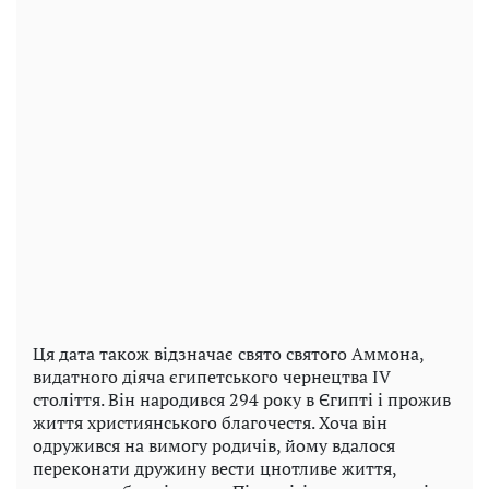
Ця дата також відзначає свято святого Аммона,
видатного діяча єгипетського чернецтва ІV
століття. Він народився 294 року в Єгипті і прожив
життя християнського благочестя. Хоча він
одружився на вимогу родичів, йому вдалося
переконати дружину вести цнотливе життя,