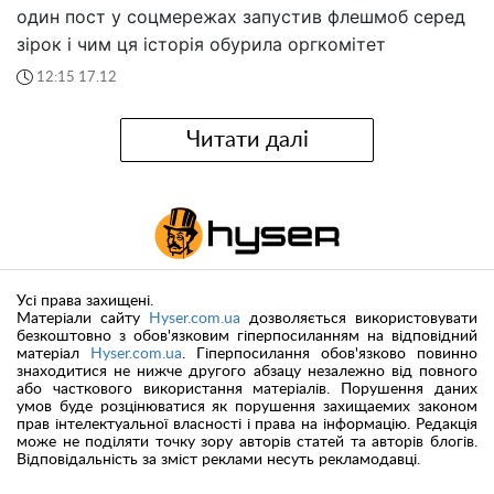
один пост у соцмережах запустив флешмоб серед
зірок і чим ця історія обурила оргкомітет
12:15 17.12
Читати далі
Усі права захищені.
Матеріали сайту
Hyser.com.ua
дозволяється використовувати
безкоштовно з обов'язковим гіперпосиланням на відповідний
матеріал
Hyser.com.ua
. Гіперпосилання обов'язково повинно
знаходитися не нижче другого абзацу незалежно від повного
або часткового використання матеріалів. Порушення даних
умов буде розцінюватися як порушення захищаемих законом
прав інтелектуальної власності і права на інформацію. Редакція
може не поділяти точку зору авторів статей та авторів блогів.
Відповідальність за зміст реклами несуть рекламодавці.