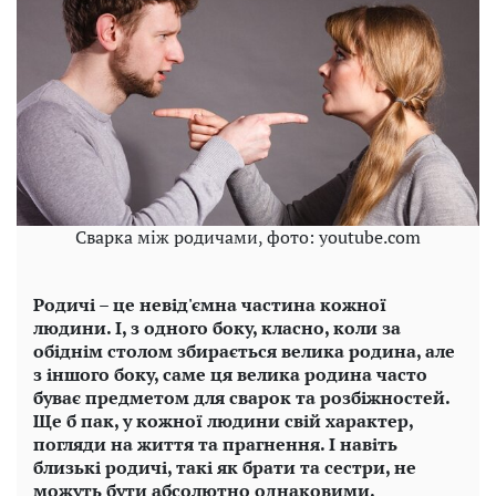
Сварка між родичами, фото: youtube.com
Родичі – це невід'ємна частина кожної
людини. І, з одного боку, класно, коли за
обіднім столом збирається велика родина, але
з іншого боку, саме ця велика родина часто
буває предметом для сварок та розбіжностей.
Ще б пак, у кожної людини свій характер,
погляди на життя та прагнення. І навіть
близькі родичі, такі як брати та сестри, не
можуть бути абсолютно однаковими.