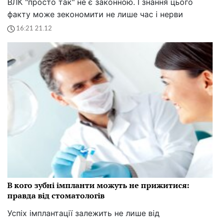
ВЛК "просто так" не є законною. І знання цього
факту може зекономити не лише час і нерви
16:21 21.12
В кого зубні імпланти можуть не прижитися:
правда від стоматологів
Успіх імплантації залежить не лише від