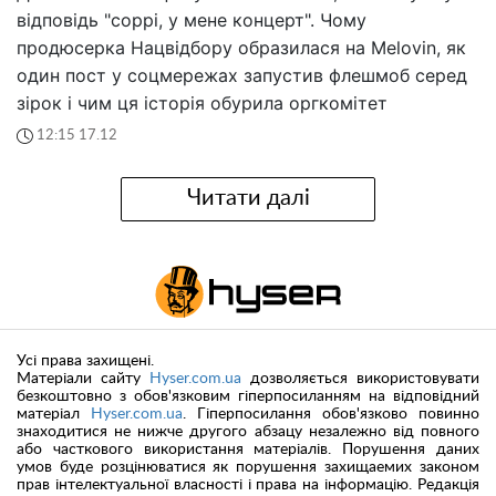
відповідь "соррі, у мене концерт". Чому
продюсерка Нацвідбору образилася на Melovin, як
один пост у соцмережах запустив флешмоб серед
зірок і чим ця історія обурила оргкомітет
12:15 17.12
Читати далі
Усі права захищені.
Матеріали сайту
Hyser.com.ua
дозволяється використовувати
безкоштовно з обов'язковим гіперпосиланням на відповідний
матеріал
Hyser.com.ua
. Гіперпосилання обов'язково повинно
знаходитися не нижче другого абзацу незалежно від повного
або часткового використання матеріалів. Порушення даних
умов буде розцінюватися як порушення захищаемих законом
прав інтелектуальної власності і права на інформацію. Редакція