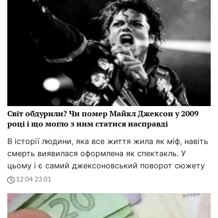
Світ обдурили? Чи помер Майкл Джексон у 2009
році і що могло з ним статися насправді
В історії людини, яка все життя жила як міф, навіть
смерть виявилася оформлена як спектакль. У
цьому і є самий джексоновський поворот сюжету
12:04 23.01