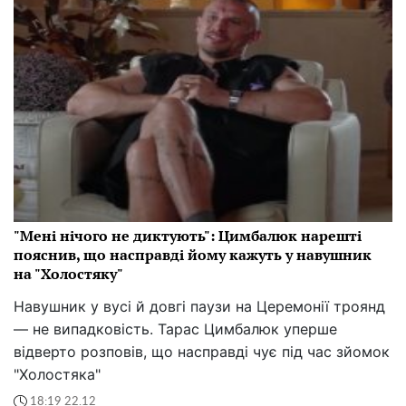
"Мені нічого не диктують": Цимбалюк нарешті
пояснив, що насправді йому кажуть у навушник
на "Холостяку"
Навушник у вусі й довгі паузи на Церемонії троянд
— не випадковість. Тарас Цимбалюк уперше
відверто розповів, що насправді чує під час зйомок
"Холостяка"
18:19 22.12