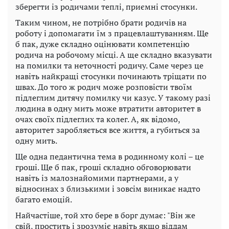
зберегти із родичами теплі, приємні стосунки.
Таким чином, не потрібно брати родичів на
роботу і допомагати їм з працевлаштуванням. Ще
б пак, дуже складно оцінювати компетенцію
родича на робочому місці. А ще складно вказувати
на помилки та неточності родичу. Саме через це
навіть найкращі стосунки починають тріщати по
швах. До того ж родич може розповісти твоїм
підлеглим дитячу помилку чи казус. У такому разі
людина в одну мить може втратити авторитет в
очах своїх підлеглих та колег. А, як відомо,
авторитет заробляється все життя, а губиться за
одну мить.
Ще одна педантична тема в родинному колі – це
гроші. Ще б пак, гроші складно обговорювати
навіть із малознайомими партнерами, а у
відносинах з близькими і зовсім виникає надто
багато емоцій.
Найчастіше, той хто бере в борг думає: "Він же
свій, простить і зрозуміє навіть якщо віддам