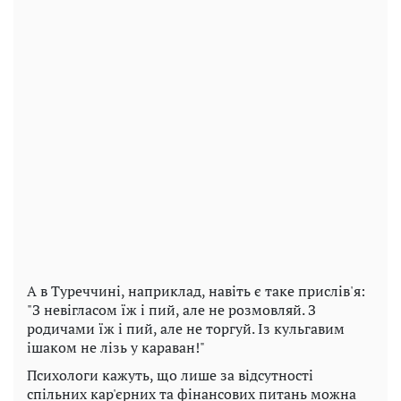
А в Туреччині, наприклад, навіть є таке прислів'я:
"З невігласом їж і пий, але не розмовляй. З
родичами їж і пий, але не торгуй. Із кульгавим
ішаком не лізь у караван!"
Психологи кажуть, що лише за відсутності
спільних кар'єрних та фінансових питань можна