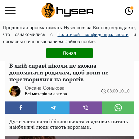
Продолжая просматривать Hyser.com.ua Вы подтверждаете,
Олена Тополя злив відео – це далеко не все: фронтмен
что ознакомились с
и
"Антитіла" Тарас Тополя став наступним
Политикой конфиденциальности
согласны с использованием файлов cookie.
Жаль, що таке зараз не роблять для села: як виглядав
рідкісний ЗАЗ "Таврія" італійської збірки
Понял
В якій справі ніколи не можна
допомагати родичам, щоб вони не
перетворилися на ворогів
Оксана Сонькова
08:00 10.10
Всі матеріали автора
Дуже часто на тлі фінансових та спадкових питань
найближчі люди стають ворогами.