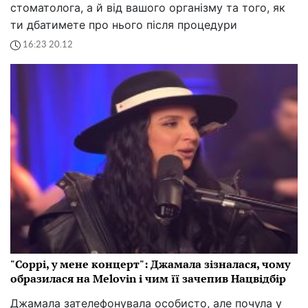
стоматолога, а й від вашого організму та того, як
ти дбатимете про нього після процедури
16:23 20.12
"Соррі, у мене концерт": Джамала зізналася, чому
образилася на Melovin і чим її зачепив Нацвідбір
Джамала зателефонувала особисто, але почула у