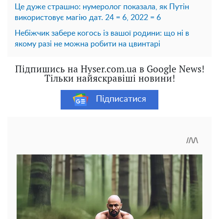
Це дуже страшно: нумеролог показала, як Путін
використовує магію дат. 24 = 6, 2022 = 6
Небіжчик забере когось із вашої родини: що ні в
якому разі не можна робити на цвинтарі
Підпишись на Hyser.com.ua в Google News!
Тільки найяскравіші новини!
Підписатися