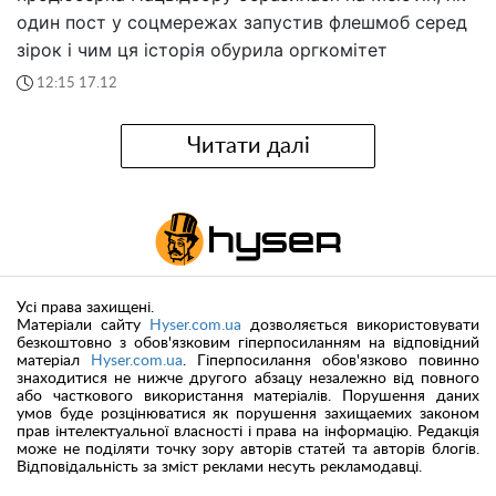
один пост у соцмережах запустив флешмоб серед
зірок і чим ця історія обурила оргкомітет
12:15 17.12
Читати далі
Усі права захищені.
Матеріали сайту
Hyser.com.ua
дозволяється використовувати
безкоштовно з обов'язковим гіперпосиланням на відповідний
матеріал
Hyser.com.ua
. Гіперпосилання обов'язково повинно
знаходитися не нижче другого абзацу незалежно від повного
або часткового використання матеріалів. Порушення даних
умов буде розцінюватися як порушення захищаемих законом
прав інтелектуальної власності і права на інформацію. Редакція
може не поділяти точку зору авторів статей та авторів блогів.
Відповідальність за зміст реклами несуть рекламодавці.