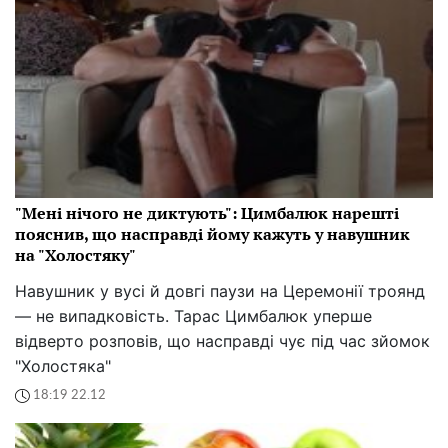
"Мені нічого не диктують": Цимбалюк нарешті
пояснив, що насправді йому кажуть у навушник
на "Холостяку"
Навушник у вусі й довгі паузи на Церемонії троянд
— не випадковість. Тарас Цимбалюк уперше
відверто розповів, що насправді чує під час зйомок
"Холостяка"
18:19 22.12