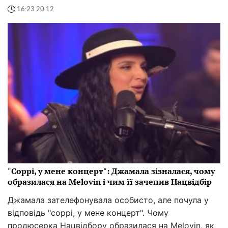
16:23 20.12
"Соррі, у мене концерт": Джамала зізналася, чому
образилася на Melovin і чим її зачепив Нацвідбір
Джамала зателефонувала особисто, але почула у
відповідь "соррі, у мене концерт". Чому
продюсерка Нацвідбору образилася на Melovin, як