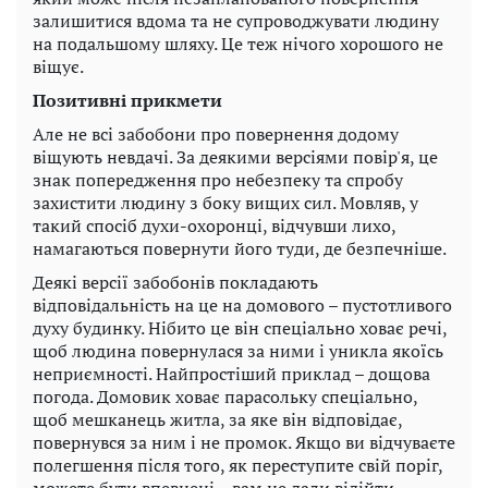
залишитися вдома та не супроводжувати людину
на подальшому шляху. Це теж нічого хорошого не
віщує.
Позитивні прикмети
Але не всі забобони про повернення додому
віщують невдачі. За деякими версіями повір'я, це
знак попередження про небезпеку та спробу
захистити людину з боку вищих сил. Мовляв, у
такий спосіб духи-охоронці, відчувши лихо,
намагаються повернути його туди, де безпечніше.
Деякі версії забобонів покладають
відповідальність на це на домового – пустотливого
духу будинку. Нібито це він спеціально ховає речі,
щоб людина повернулася за ними і уникла якоїсь
неприємності. Найпростіший приклад – дощова
погода. Домовик ховає парасольку спеціально,
щоб мешканець житла, за яке він відповідає,
повернувся за ним і не промок. Якщо ви відчуваєте
полегшення після того, як переступите свій поріг,
можете бути впевнені – вам не дали відійти