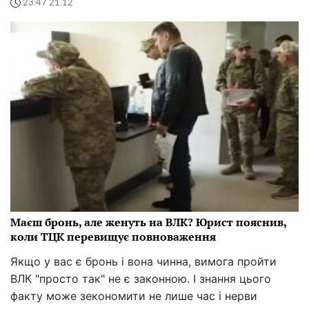
23:47 21.12
Маєш бронь, але женуть на ВЛК? Юрист пояснив,
коли ТЦК перевищує повноваження
Якщо у вас є бронь і вона чинна, вимога пройти
ВЛК "просто так" не є законною. І знання цього
факту може зекономити не лише час і нерви