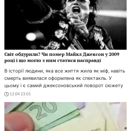
Світ обдурили? Чи помер Майкл Джексон у 2009
році і що могло з ним статися насправді
В історії людини, яка все життя жила як міф, навіть
смерть виявилася оформлена як спектакль. У
цьому і є самий джексоновський поворот сюжету
12:04 23.01