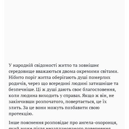
У народній свідомості житло та зовнішнє
середовище вважаються двома окремими світами.
Нібито поріг житла оберігають душі померлих
родичів, через що всередині людині затишніше та
безпечніше. Ці ж душі дають своє благословення,
коли людина виходить у справах. Якщо ж він, не
закінчивши розпочатого, повертається, це їх
злить. За це вони можуть позбавити свою
протекцію.
Інше пояснення розповідає про ангела-охоронця,
який може після незапланованого повернення