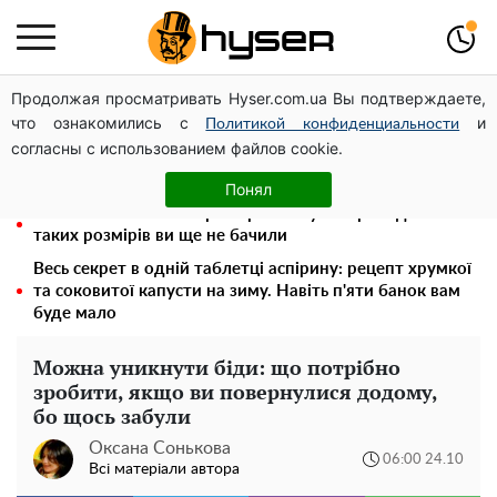
Продолжая просматривать Hyser.com.ua Вы подтверждаете,
Чи може Поштова площа стати головною точкою
что ознакомились с
и
входу до історичного Києва
Политикой конфиденциальности
согласны с использованием файлов cookie.
Олена Тополя злив відео – це далеко не все: фронтмен
"Антитіла" Тарас Тополя став наступним
Понял
Повністю гола Анна Трінчер блиснула "принадами":
таких розмірів ви ще не бачили
Весь секрет в одній таблетці аспірину: рецепт хрумкої
та соковитої капусти на зиму. Навіть п'яти банок вам
буде мало
Можна уникнути біди: що потрібно
зробити, якщо ви повернулися додому,
бо щось забули
Оксана Сонькова
06:00 24.10
Всі матеріали автора