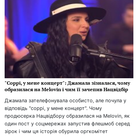
"Соррі, у мене концерт": Джамала зізналася, чому
образилася на Melovin і чим її зачепив Нацвідбір
Джамала зателефонувала особисто, але почула у
відповідь "соррі, у мене концерт". Чому
продюсерка Нацвідбору образилася на Melovin, як
один пост у соцмережах запустив флешмоб серед
зірок і чим ця історія обурила оргкомітет