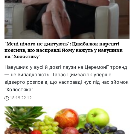
"Мені нічого не диктують": Цимбалюк нарешті
пояснив, що насправді йому кажуть у навушник
на "Холостяку"
Навушник у вусі й довгі паузи на Церемонії троянд
— не випадковість. Тарас Цимбалюк уперше
відверто розповів, що насправді чує під час зйомок
"Холостяка"
18:19 22.12