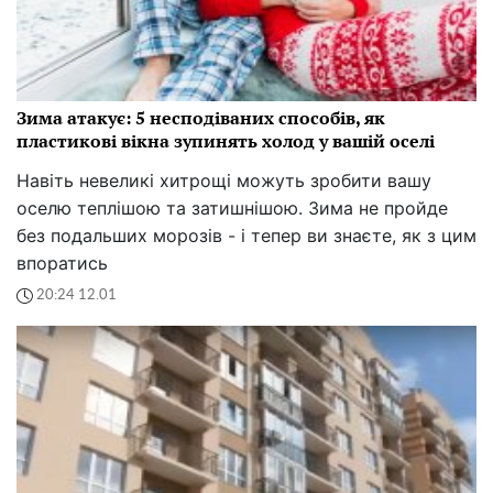
Зима атакує: 5 несподіваних способів, як
пластикові вікна зупинять холод у вашій оселі
Навіть невеликі хитрощі можуть зробити вашу
оселю теплішою та затишнішою. Зима не пройде
без подальших морозів - і тепер ви знаєте, як з цим
впоратись
20:24 12.01