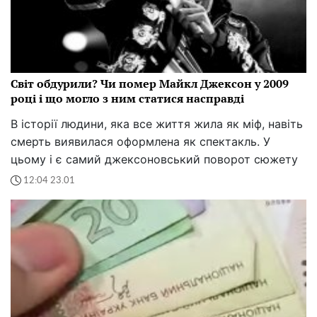
Світ обдурили? Чи помер Майкл Джексон у 2009
році і що могло з ним статися насправді
В історії людини, яка все життя жила як міф, навіть
смерть виявилася оформлена як спектакль. У
цьому і є самий джексоновський поворот сюжету
12:04 23.01