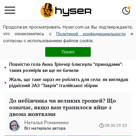
Продолжая просматривать Hyser.com.ua Вы подтверждаете,
Дрони із націнкою: Олександр Конотопський вивів
что ознакомились с
и
мільйони оборонного бюджету через фіктивну фірму в
Политикой конфиденциальности
согласны с использованием файлов cookie.
Естонії
Гола Олена Тополя у цікавих позах змусила відвисати
Понял
щелепи: злив відео – було лише початком
Повністю гола Анна Трінчер блиснула "принадами":
таких розмірів ви ще не бачили
Жаль, що таке зараз не роблять для села: як виглядав
рідкісний ЗАЗ "Таврія" італійської збірки
До небіжчика чи великих грошей? Що
означає, якщо вам трапилося яйце з
двома жовтками
Наталья Романенко
08:30 29.10
Всі матеріали автора