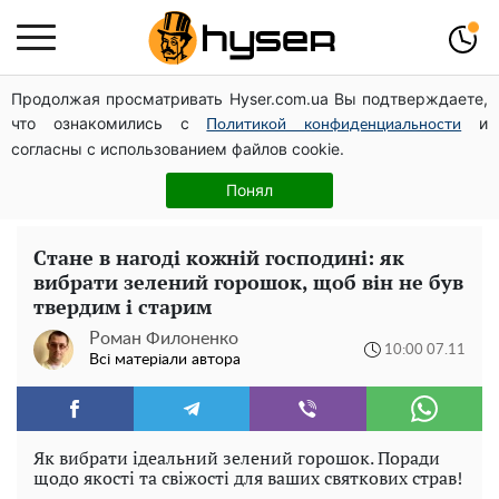
Продолжая просматривать Hyser.com.ua Вы подтверждаете,
Повністю гола Анна Трінчер блиснула "принадами":
что ознакомились с
и
таких розмірів ви ще не бачили
Политикой конфиденциальности
согласны с использованием файлов cookie.
Весь секрет в одній таблетці аспірину: рецепт хрумкої
та соковитої капусти на зиму. Навіть п'яти банок вам
Понял
буде мало
Стане в нагоді кожній господині: як
вибрати зелений горошок, щоб він не був
твердим і старим
Роман Филоненко
10:00 07.11
Всі матеріали автора
Як вибрати ідеальний зелений горошок. Поради
щодо якості та свіжості для ваших святкових страв!