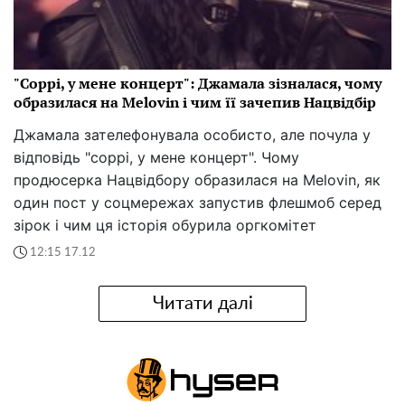
"Соррі, у мене концерт": Джамала зізналася, чому
образилася на Melovin і чим її зачепив Нацвідбір
Джамала зателефонувала особисто, але почула у
відповідь "соррі, у мене концерт". Чому
продюсерка Нацвідбору образилася на Melovin, як
один пост у соцмережах запустив флешмоб серед
зірок і чим ця історія обурила оргкомітет
12:15 17.12
Читати далі