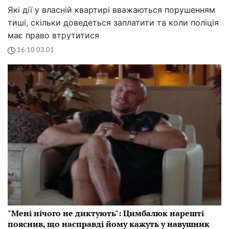
Які дії у власній квартирі вважаються порушенням
тиші, скільки доведеться заплатити та коли поліція
має право втрутитися
16:10 03.01
"Мені нічого не диктують": Цимбалюк нарешті
пояснив, що насправді йому кажуть у навушник