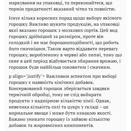
маркування на упаковці, та переконайтеся, що
термін придатності вказаний чітко та повністю.
Існує кілька корисних порад щодо вибору якісного
горошку. Важливо шукати продукцію, на упаковці
якої вказано горошок з мозкових сортів. Цей вид
горошку дрібніший за розміром, проте він
солодкий і не має борошноподібності, що робить
його смачнішим. Також варто віддавати перевагу
горошку, виробленому в червні або липні, тому що
саме в цей період відбувається збирання врожаю, і
горошок буде найбільш соковитим і смачним.
p align="justify"> Важливим аспектом при виборі
горошку є наявність хімічних добавок.
Консервований горошок зберігається завдяки
термічній обробці, тому не слід вибирати
продукти з надмірною кількістю хімії. Однак,
невелика кількість солі та цукру у складі – це
нормальне явище і може бути ознакою якості.
Бажано уникати горошку із зайвою кількістю
добавок та жировмісних компонентів.