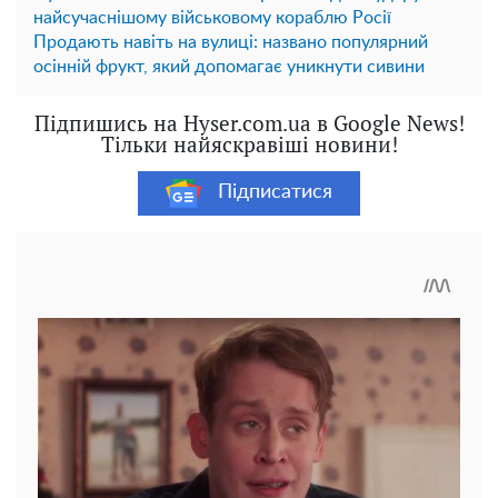
найсучаснішому військовому кораблю Росії
Продають навіть на вулиці: названо популярний
осінній фрукт, який допомагає уникнути сивини
Підпишись на Hyser.com.ua в Google News!
Тільки найяскравіші новини!
Підписатися