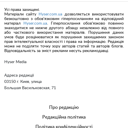
Усі права захищені.
Матеріали сайту
Hyser.com.ua
дозволяється використовувати
безкоштовно з обов'язковим гіперпосиланням на відповідний
матеріал
Hyser.com.ua
. Гіперпосилання обов'язково повинно
знаходитися не нижче другого абзацу незалежно від повного
або часткового використання матеріалів. Порушення даних
умов буде розцінюватися як порушення захищаемих законом
прав інтелектуальної власності і права на інформацію. Редакція
може не поділяти точку зору авторів статей та авторів блогів.
Відповідальність за зміст реклами несуть рекламодавці.
Hyser Media
Адреса редакції
03150 г. Киев, улица
Большая Васильковская, 71
Про редакцію
Редакційна політика
Політика конфіденційності