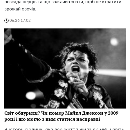
розсада перців та що важливо знати, щоб не втратити
врожай овочів.
06:26 17.02
Світ обдурили? Чи помер Майкл Джексон у 2009
році і що могло з ним статися насправді
В історії людини, яка все життя жила як міф, навіть