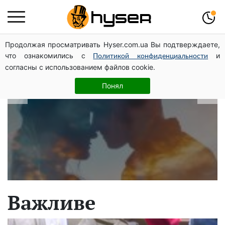
Продолжая просматривать Hyser.com.ua Вы подтверждаете,
В які дати народжуються найвірніші
что ознакомились с
и
Политикой конфиденциальности
чоловіки: краще одразу перевірити,
согласны с использованием файлов cookie.
щоб потім не страждати
Понял
Важливе