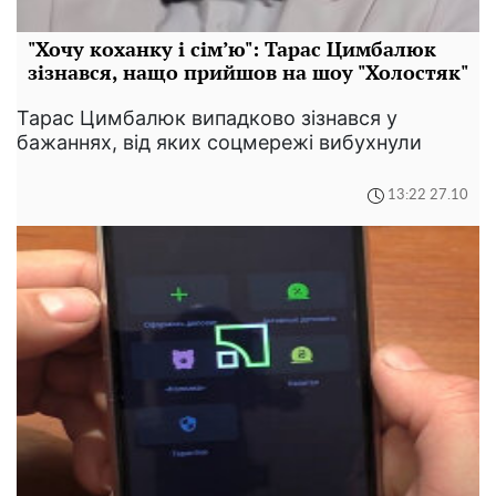
"Хочу коханку і сім’ю": Тарас Цимбалюк
зізнався, нащо прийшов на шоу "Холостяк"
Тарас Цимбалюк випадково зізнався у
бажаннях, від яких соцмережі вибухнули
13:22 27.10