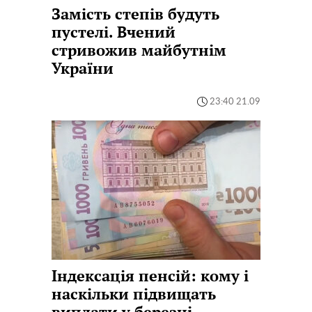
Замість степів будуть
пустелі. Вчений
стривожив майбутнім
України
23:40 21.09
Індексація пенсій: кому і
наскільки підвищать
виплати у березні