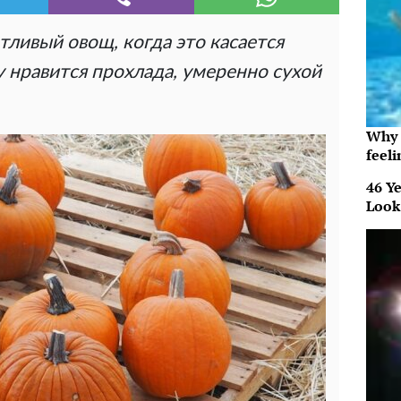
тливый овощ, когда это касается
у нравится прохлада, умеренно сухой
Why t
feeli
46 Ye
Look