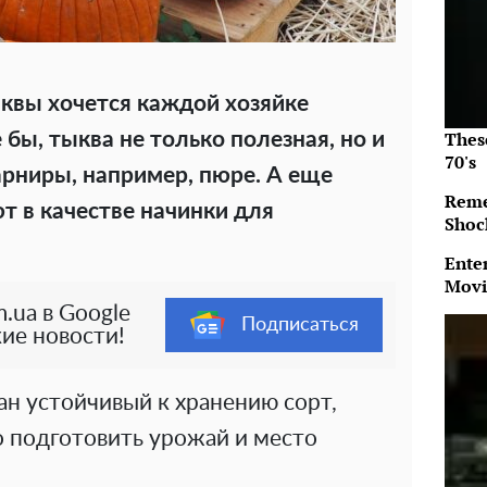
квы хочется каждой хозяйке
Thes
бы, тыква не только полезная, но и
70's
гарниры, например, пюре. А еще
Reme
т в качестве начинки для
Shoc
Ente
Movi
.ua в Google
Подписаться
ие новости!
ан устойчивый к хранению сорт,
о подготовить урожай и место