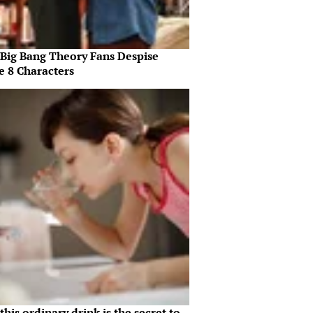
Big Bang Theory Fans Despise
e 8 Characters
his ordinary drink is the secret to