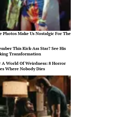
e Photos Make Us Nostalgic For The
mber This Kick-Ass Star? See His
king Transformation
r A World Of Weirdness: 8 Horror
es Where Nobody Dies