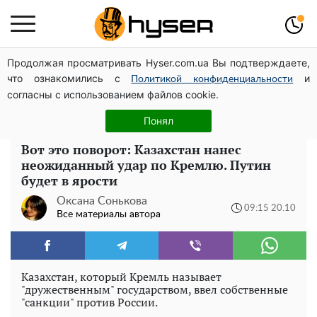
Продолжая просматривать Hyser.com.ua Вы подтверждаете,
Посол ОБСЕ во второй раз посетил место российского
что ознакомились с
и
удара по жилому дому на Подоле
Политикой конфиденциальности
согласны с использованием файлов cookie.
Голая Елена Тополя в интересных позах заставила
отвисать челюсти: слив видео – было только началом
Понял
Вот это поворот: Казахстан нанес
неожиданный удар по Кремлю. Путин
будет в ярости
Оксана Сонькова
09:15 20.10
Все материалы автора
Казахстан, который Кремль называет
"дружественным" государством, ввел собственные
"санкции" против России.