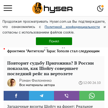
Продолжая просматривать Hyser.com.ua Вы подтверждаете,
Может ли Почтовая площадь стать главной точкой
что ознакомились с
и
входа в исторический Киев
Политикой конфиденциальности
согласны с использованием файлов cookie.
Голая Елена Тополя в интересных позах заставила
отвисать челюсти: слив видео – было только началом
Понял
Елена Тополя слив видео – это далеко не все:
фронтмен "Антитела" Тарас Тополя стал следующим
Повторит судьбу Пригожина? В России
показали, как Шойгу совершает
последний рейс на вертолете
Роман Филоненко
12:00 26.10
Все материалы автора
Загадочные визиты Шойгу на фронт: Реальное