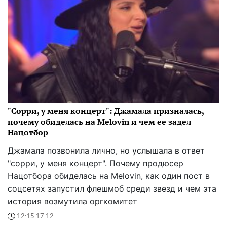
"Сорри, у меня концерт": Джамала призналась,
почему обиделась на Melovin и чем ее задел
Нацотбор
Джамала позвонила лично, но услышала в ответ
"сорри, у меня концерт". Почему продюсер
Нацотбора обиделась на Melovin, как один пост в
соцсетях запустил флешмоб среди звезд и чем эта
история возмутила оргкомитет
12:15 17.12