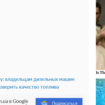
Is Th
у: владельцам дизельных машин
роверить качество топлива
.ua в Google
Подписаться