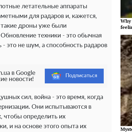
лотные летательные аппараты
заметными для радаров и, кажется,
Why t
 такие дроны уже были
feeli
 Обновление техники - это обычная
ь - это не шум, а способность радаров
.ua в Google
Подписаться
ие новости!
ушных сил, война - это время, когда
рнизации. Они испытываются в
, чтобы определить их
и, и на основе этого опыта их
Myst