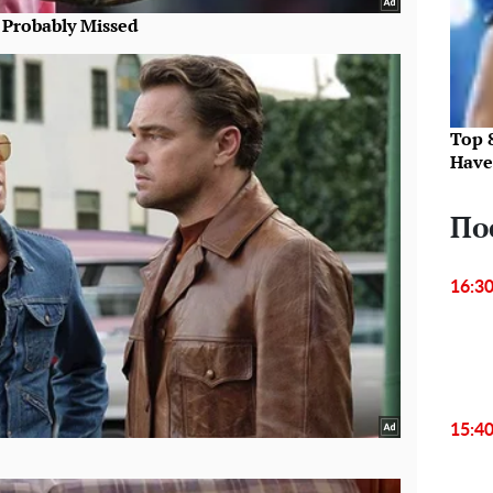
Top 
Have
По
16:3
15:4