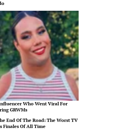
do
Influencer Who Went Viral For
iring GRWMs
 The End Of The Road: The Worst TV
s Finales Of All Time