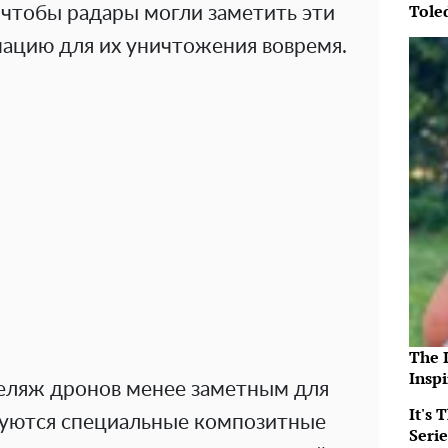
Tole
 чтобы радары могли заметить эти
ацию для их уничтожения вовремя.
The 
Insp
еляж дронов менее заметным для
It's
зуются специальные композитные
Serie