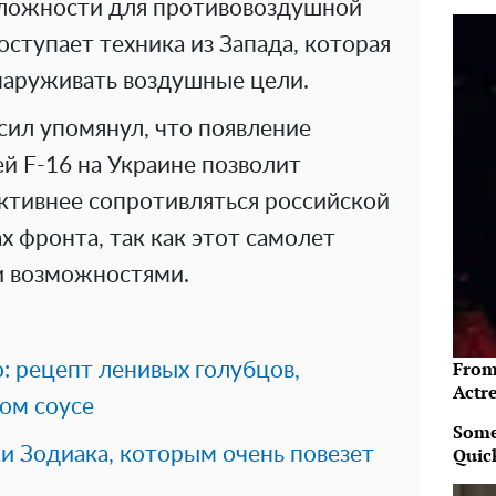
сложности для противовоздушной
ступает техника из Запада, которая
наруживать воздушные цели.
сил упомянул, что появление
й F-16 на Украине позволит
ктивнее сопротивляться российской
х фронта, так как этот самолет
и возможностями.
From
: рецепт ленивых голубцов,
Actre
ом соусе
Some
аки Зодиака, которым очень повезет
Quic