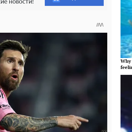
ие новости!
Why t
feeli