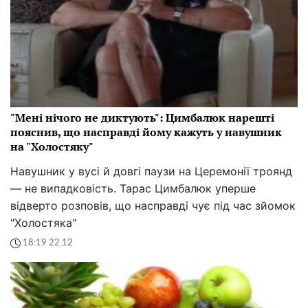
"Мені нічого не диктують": Цимбалюк нарешті
пояснив, що насправді йому кажуть у навушник
на "Холостяку"
Навушник у вусі й довгі паузи на Церемонії троянд
— не випадковість. Тарас Цимбалюк уперше
відверто розповів, що насправді чує під час зйомок
"Холостяка"
18:19 22.12