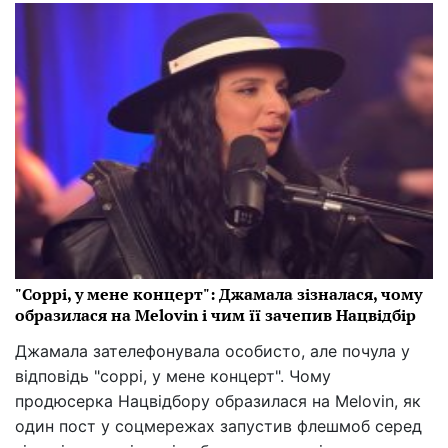
"Соррі, у мене концерт": Джамала зізналася, чому
образилася на Melovin і чим її зачепив Нацвідбір
Джамала зателефонувала особисто, але почула у
відповідь "соррі, у мене концерт". Чому
продюсерка Нацвідбору образилася на Melovin, як
один пост у соцмережах запустив флешмоб серед