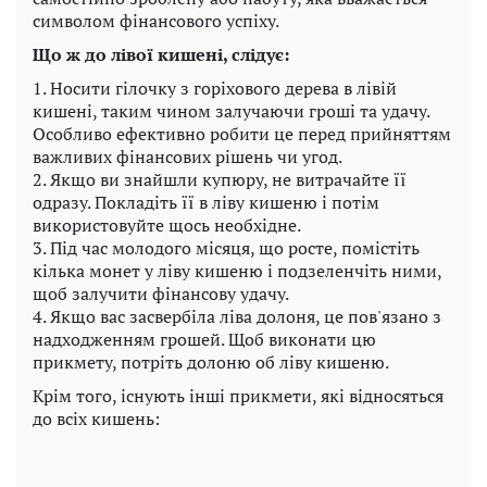
символом фінансового успіху.
Що ж до лівої кишені, слідує:
1. Носити гілочку з горіхового дерева в лівій
кишені, таким чином залучаючи гроші та удачу.
Особливо ефективно робити це перед прийняттям
важливих фінансових рішень чи угод.
2. Якщо ви знайшли купюру, не витрачайте її
одразу. Покладіть її в ліву кишеню і потім
використовуйте щось необхідне.
3. Під час молодого місяця, що росте, помістіть
кілька монет у ліву кишеню і подзеленчіть ними,
щоб залучити фінансову удачу.
4. Якщо вас засвербіла ліва долоня, це пов'язано з
надходженням грошей. Щоб виконати цю
прикмету, потріть долоню об ліву кишеню.
Крім того, існують інші прикмети, які відносяться
до всіх кишень: