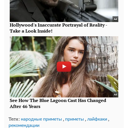
Теги:
,
,
,
народные приметы
приметы
лайфхаки
рекомендации