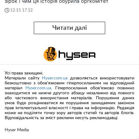
зірок і чим ця історія обурила оргкомітет
12:15 17.12
Читати далі
Усі права захищені.
Матеріали сайту
Hyser.com.ua
дозволяється використовувати
безкоштовно з обов'язковим гіперпосиланням на відповідний
матеріал
Hyser.com.ua
. Гіперпосилання обов'язково повинно
знаходитися не нижче другого абзацу незалежно від повного
або часткового використання матеріалів. Порушення даних
умов буде розцінюватися як порушення захищаемих законом
прав інтелектуальної власності і права на інформацію. Редакція
може не поділяти точку зору авторів статей та авторів блогів.
Відповідальність за зміст реклами несуть рекламодавці.
Hyser Media