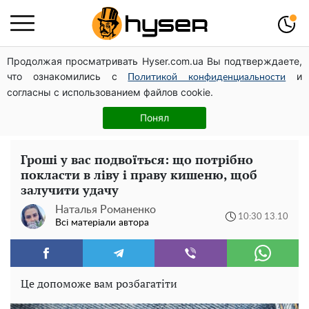
Продолжая просматривать Hyser.com.ua Вы подтверждаете,
Дрони із націнкою: Олександр Конотопський вивів
что ознакомились с
и
мільйони оборонного бюджету через фіктивну фірму в
Политикой конфиденциальности
согласны с использованием файлов cookie.
Естонії
Олена Тополя злив відео – це далеко не все: фронтмен
Понял
"Антитіла" Тарас Тополя став наступним
Гроші у вас подвоїться: що потрібно
покласти в ліву і праву кишеню, щоб
залучити удачу
Наталья Романенко
10:30 13.10
Всі матеріали автора
Це допоможе вам розбагатіти