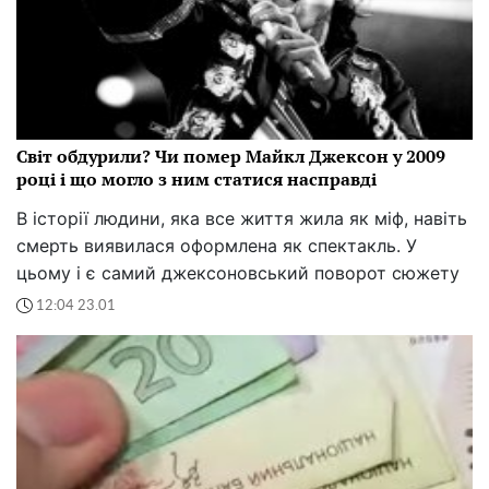
Світ обдурили? Чи помер Майкл Джексон у 2009
році і що могло з ним статися насправді
В історії людини, яка все життя жила як міф, навіть
смерть виявилася оформлена як спектакль. У
цьому і є самий джексоновський поворот сюжету
12:04 23.01