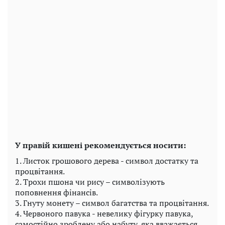
У правій кишені рекомендується носити:
1. Листок грошового дерева - символ достатку та
процвітання.
2. Трохи пшона чи рису – символізують
поповнення фінансів.
3. Гнуту монету – символ багатства та процвітання.
4. Червоного павука - невелику фігурку павука,
самостійно зроблену або набуту, яка вважається