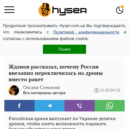
Продолжая просматривать Hyser.com.ua Вы подтверждаете,
Елена Тополя слив видео – это далеко не все:
что ознакомились с
и
фронтмен "Антитела" Тарас Тополя стал следующим
Политикой конфиденциальности
согласны с использованием файлов cookie.
Поэтому и выглядит так молодо: 5 простых и
любимых блюд Аллы Пугачевой, о которых вы точно
Понял
не знали
Жданов рассказал, почему Россия
внезапно переключилась на дроны
вместо ракет
Оксана Сонькова
13:30 04.10
Все материалы автора
Российская армия выпускает по Украине десятки
дронов, чтобы иметь возможность поражать
больше объектов в одно время.