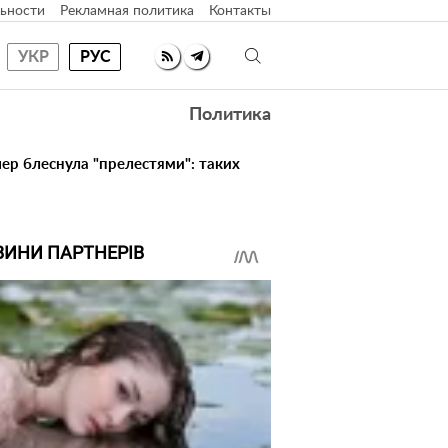
ьности
Рекламная политика
Контакты
УКР
РУС
Политика
ер блеснула "прелестями": таких
ВИНИ ПАРТНЕРІВ