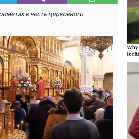
риметах в честь церковного
Why t
feeli