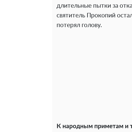
длительные пытки за отка
святитель Прокопий остал
потерял голову.
К народным приметам и т