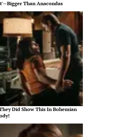
nt'—Bigger Than Anacondas
They Did Show This In Bohemian
ody!