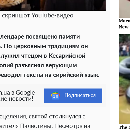
: скриншот YouTube-видео
Maca
New 
алендаре посвящено памяти
а. По церковным традициям он
служил чтецом в Кесарийской
копий разъяснял верующим
еводил тексты на сирийский язык.
.ua в Google
Подписаться
ие новости!
целения, святой столкнулся с
авителя Палестины. Несмотря на
The 