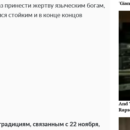
'Gia
з принести жертву языческим богам,
ся стойким и в конце концов
And 
Raps
радициям, связанным с 22 ноября,