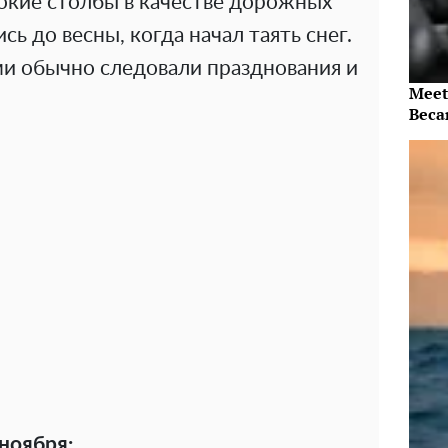
окие столбы в качестве дорожных
сь до весны, когда начал таять снег.
и обычно следовали празднования и
Meet
Beca
 ноября: