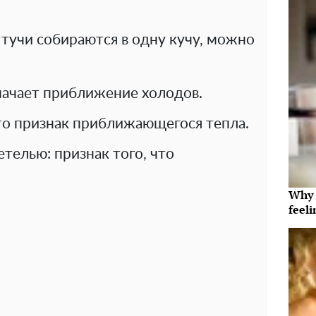
тучи собираются в одну кучу, можно
начает приближение холодов.
это признак приближающегося тепла.
телью: признак того, что
Why t
feeli