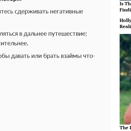
Is T
Findi
йтесь сдерживать негативные
Holl
Reali
яться в дальнее путешествие;
тительнее.
обы давать или брать взаймы что-
The 