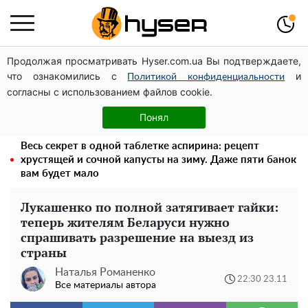
Продолжая просматривать Hyser.com.ua Вы подтверждаете,
Посол ОБСЕ во второй раз посетил место российского
что ознакомились с
и
удара по жилому дому на Подоле
Политикой конфиденциальности
согласны с использованием файлов cookie.
Дроны с наценкой: Александр Конотопский вывел
миллионы оборонного бюджета через фиктивную
Понял
фирму в Эстонии
Весь секрет в одной таблетке аспирина: рецепт
хрустящей и сочной капусты на зиму. Даже пяти банок
вам будет мало
Лукашенко по полной затягивает гайки:
теперь жителям Беларуси нужно
спрашивать разрешение на выезд из
страны
Наталья Романенко
22:30 23.11
Все материалы автора